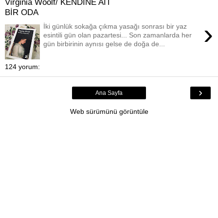
Virginia Woolf/ KENDİNE AİT
BİR ODA
›
İki günlük sokağa çıkma yasağı sonrası bir yaz
esintili gün olan pazartesi... Son zamanlarda her
gün birbirinin aynısı gelse de doğa de...
124 yorum:
›
Ana Sayfa
Web sürümünü görüntüle