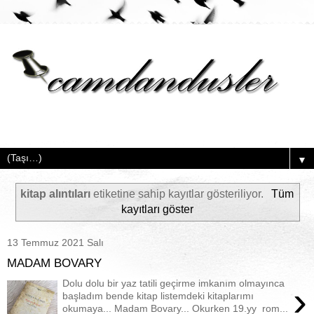
▼
kitap alıntıları
etiketine sahip kayıtlar gösteriliyor.
Tüm
kayıtları göster
13 Temmuz 2021 Salı
MADAM BOVARY
Dolu dolu bir yaz tatili geçirme imkanım olmayınca
›
başladım bende kitap listemdeki kitaplarımı
okumaya... Madam Bovary... Okurken 19.yy rom...