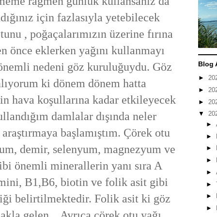
meme rağmen günlük kullansanız da
dığınız için fazlasıyla yetebilecek
unu , poğaçalarımızın üzerine fırına
 önce eklerken yağını kullanmayı
Blog 
nemli nedeni göz kuruluğuydu. Göz
►
20
nlıyorum ki dönem dönem hatta
►
20
n hava koşullarına kadar etkileyecek
►
20
ullandığım damlalar dışında neler
▼
20
►
 araştırmaya başlamıştım. Çörek otu
►
iyum, demir, selenyum, magnezyum ve
►
►
ibi önemli minerallerin yanı sıra A
►
mini, B1,B6, biotin ve folik asit gibi
►
iği belirtilmektedir. Folik asit ki göz
►
►
k akla gelen... Ayrıca çörek otu yağı