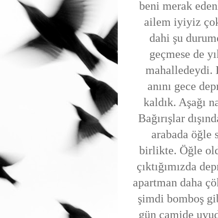
beni merak edenl
ailem iyiyiz ço
dahi şu durum
geçmese de yı
mahalledeydi. H
anını gece de
kaldık. Aşağı n
Bağırışlar dışın
arabada öğle 
birlikte. Öğle ol
çıktığımızda dep
apartman daha çök
şimdi bomboş gibi
gün camide uyudu