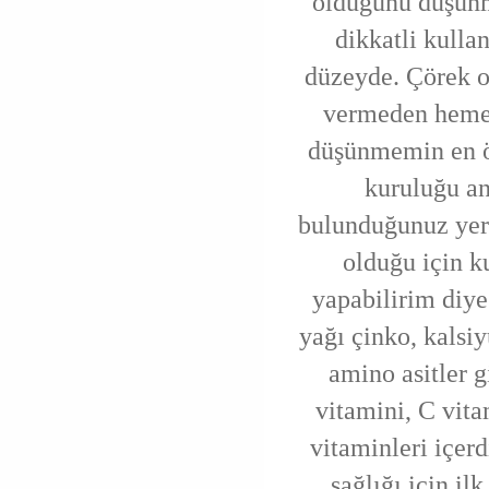
olduğunu düşün
dikkatli kullan
düzeyde. Çörek ot
vermeden hemen
düşünmemin en ö
kuruluğu a
bulunduğunuz yeri
olduğu için k
yapabilirim diye
yağı çinko, kals
amino asitler g
vitamini, C vita
vitaminleri içerd
sağlığı için il