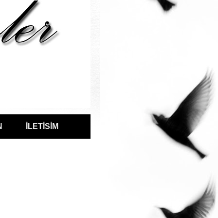
N
İLETİSİM