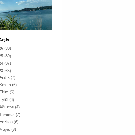
Arşivi
26
(39)
25
(89)
24
(97)
23
(65)
Aralık
(7)
Kasım
(6)
Ekim
(6)
Eylül
(6)
Ağustos
(4)
Temmuz
(7)
Haziran
(6)
Mayıs
(8)