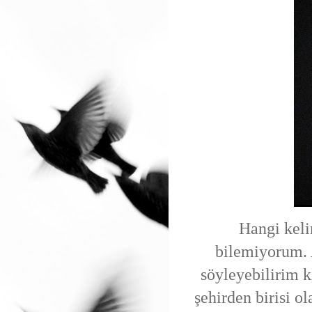
Hangi kelime v
bilemiyorum.
söyleyebilirim k
şehirden birisi o