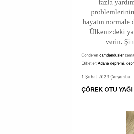
fazla yardım
problemlerinin
hayatın normale d
Ülkenizdeki ya
verin. Şi
Gönderen
camdandusler
zam
Etiketler:
Adana depremi
,
dep
1 Şubat 2023 Çarşamba
ÇÖREK OTU YAĞI