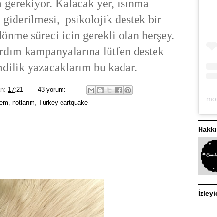
 gerekiyor. Kalacak yer, ısınma
 giderilmesi, psikolojik destek bir
önme süreci icin gerekli olan herşey.
rdım kampanyalarına lütfen destek
mdilik yazacaklarım bu kadar.
an:
17:21
43 yorum:
rem
,
notlarım
,
Turkey eartquake
Hakk
İzleyi