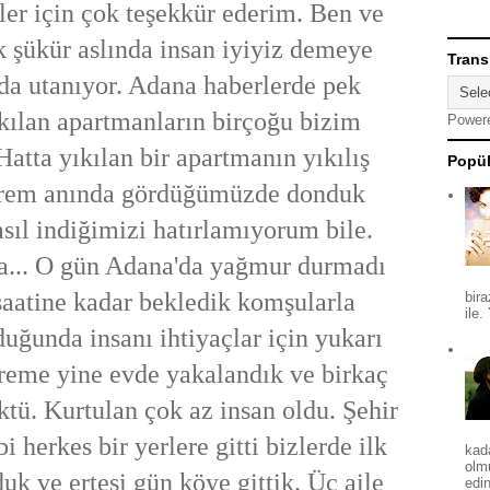
er için çok teşekkür ederim. Ben ve
k şükür aslında insan iyiyiz demeye
Trans
da utanıyor. Adana haberlerde pek
kılan apartmanların birçoğu bizim
Power
atta yıkılan bir apartmanın yıkılış
Popül
prem anında gördüğümüzde donduk
asıl indiğimizi hatırlamıyorum bile.
da... O gün Adana'da yağmur durmadı
saatine kadar bekledik komşularla
bira
ile.
duğunda insanı ihtiyaçlar için yukarı
reme yine evde yakalandık ve birkaç
tü. Kurtulan çok az insan oldu. Şehir
 herkes bir yerlere gitti bizlerde ilk
kad
olm
k ve ertesi gün köye gittik. Üç aile
edin