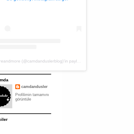
moreandmore (@camdanduslerblog)'in paylaştığı bir gönderi
ımda
camdandusler
Profilimin tamamını
görüntüle
ciler