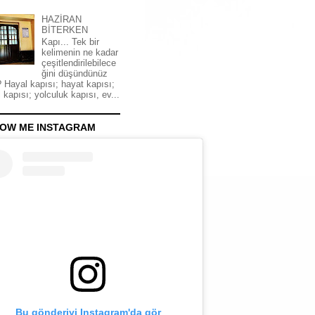
HAZİRAN
BİTERKEN
Kapı... Tek bir
kelimenin ne kadar
çeşitlendirilebilece
ğini düşündünüz
 Hayal kapısı; hayat kapısı;
 kapısı; yolculuk kapısı, ev...
OW ME INSTAGRAM
Bu gönderiyi Instagram'da gör