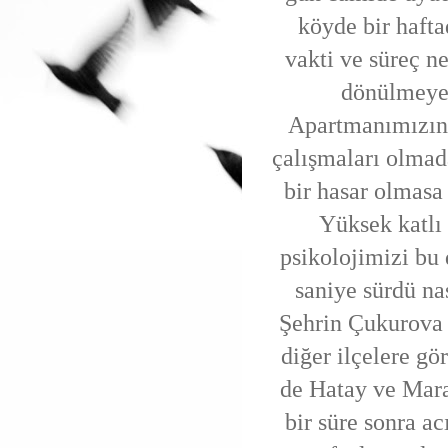
köyde bir hafta
vakti ve süreç n
dönülmeye 
Apartmanımızın 
çalışmaları olma
bir hasar olmasa
Yüksek katlı 
psikolojimizi bu 
saniye sürdü nas
Şehrin Çukurova 
diğer ilçelere gö
de Hatay ve Mara
bir süre sonra 