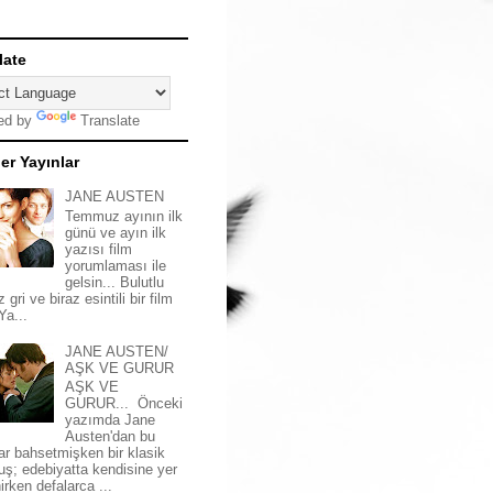
late
ed by
Translate
er Yayınlar
JANE AUSTEN
Temmuz ayının ilk
günü ve ayın ilk
yazısı film
yorumlaması ile
gelsin... Bulutlu
z gri ve biraz esintili bir film
 Ya...
JANE AUSTEN/
AŞK VE GURUR
AŞK VE
GURUR... Önceki
yazımda Jane
Austen'dan bu
ar bahsetmişken bir klasik
uş; edebiyatta kendisine yer
irken defalarca ...