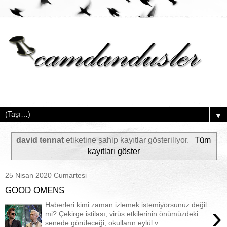
▼
david tennat
etiketine sahip kayıtlar gösteriliyor.
Tüm
kayıtları göster
25 Nisan 2020 Cumartesi
GOOD OMENS
Haberleri kimi zaman izlemek istemiyorsunuz değil
›
mi? Çekirge istilası, virüs etkilerinin önümüzdeki
senede görüleceği, okulların eylül v...