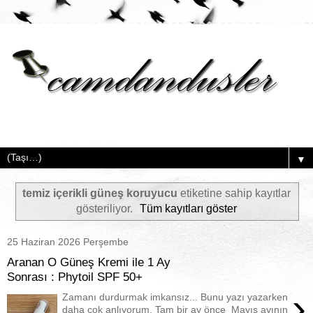
▼
temiz içerikli güneş koruyucu
etiketine sahip kayıtlar
gösteriliyor.
Tüm kayıtları göster
25 Haziran 2026 Perşembe
Aranan O Güneş Kremi ile 1 Ay
Sonrası : Phytoil SPF 50+
›
Zamanı durdurmak imkansız... Bunu yazı yazarken
daha çok anlıyorum. Tam bir ay önce Mayıs ayının