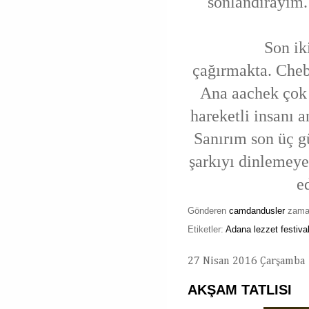
sonlandırayım.
Son iki gü
çağırmakta. Cheb
Ana aachek çok s
hareketli insanı 
Sanırım son üç g
şarkıyı dinlemeye
e
Gönderen
camdandusler
zam
Etiketler:
Adana lezzet festiva
27 Nisan 2016 Çarşamba
AKŞAM TATLISI