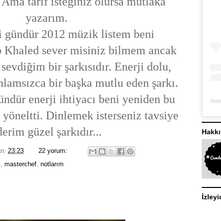
 Ama tarif isteğiniz olursa mutlaka
yazarım.
ndür 2012 müzik listem beni
 Khaled sever misiniz bilmem ancak
evdiğim bir şarkısıdır. Enerji dolu,
anlamsızca bir başka mutlu eden şarkı.
ündür enerji ihtiyacı beni yeniden bu
 yöneltti. Dinlemek isterseniz tavsiye
derim güzel şarkıdır...
Hakk
an:
23:23
22 yorum:
l
,
masterchef
,
notlarım
İzleyi