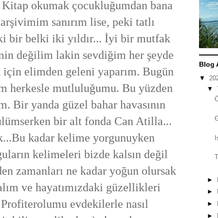
. Kitap okumak çocukluğumdan bana
 arşivimim sanırım lise, peki tatlı
 bir belki iki yıldır... İyi bir mutfak
n değilim lakin sevdiğim her şeyde
Blog 
için elimden geleni yaparım. Bugün
▼
20
im herkesle mutluluğumu. Bu yüzden
▼
m. Bir yanda güzel bahar havasının
ülümserken bir alt fonda Can Atilla...
...Bu kadar kelime yorgunuyken
I
uların kelimeleri bizde kalsın değil
T
den zamanları ne kadar yoğun olursak
►
alım ve hayatımızdaki güzellikleri
►
 Profiterolumu evdekilerle nasıl
►
►