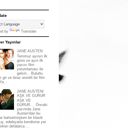
late
ed by
Translate
er Yayınlar
JANE AUSTEN
Temmuz ayının ilk
günü ve ayın ilk
yazısı film
yorumlaması ile
gelsin... Bulutlu
z gri ve biraz esintili bir film
 Ya...
JANE AUSTEN/
AŞK VE GURUR
AŞK VE
GURUR... Önceki
yazımda Jane
Austen'dan bu
ar bahsetmişken bir klasik
uş; edebiyatta kendisine yer
irken defalarca ...