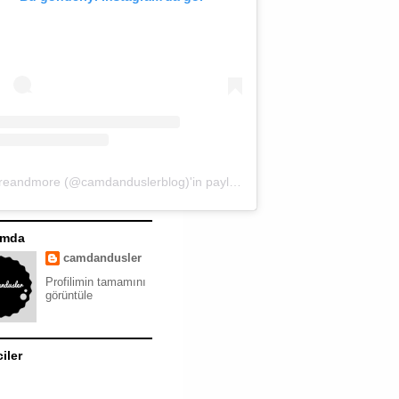
moreandmore (@camdanduslerblog)'in paylaştığı bir gönderi
ımda
camdandusler
Profilimin tamamını
görüntüle
ciler