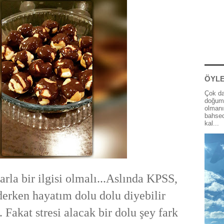
ÖYLE
Çok da
doğum 
olmanı
bahsed
kal...
arla bir ilgisi olmalı...Aslında KPSS,
derken hayatım dolu dolu diyebilir
akat stresi alacak bir dolu şey fark