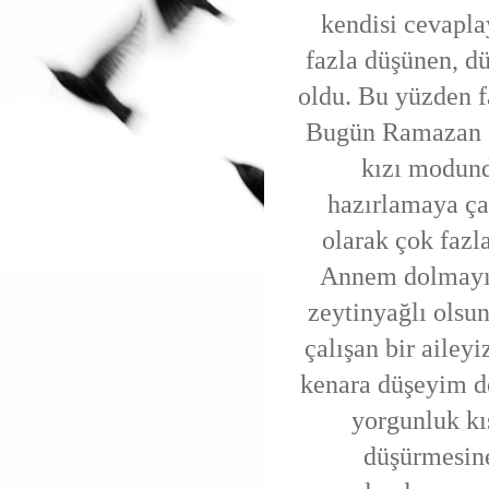
kendisi cevapla
fazla düşünen, dü
oldu. Bu yüzden 
Bugün Ramazan g
kızı modund
hazırlamaya çal
olarak çok fazla
Annem dolmayı 
zeytinyağlı olsu
çalışan bir ailey
kenara düşeyim d
yorgunluk kı
düşürmesine