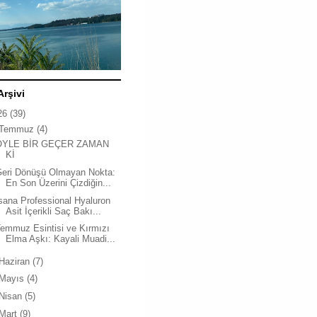
Arşivi
26
(39)
Temmuz
(4)
ÖYLE BİR GEÇER ZAMAN
Kİ
Geri Dönüşü Olmayan Nokta:
En Son Üzerini Çizdiğin...
sana Professional Hyaluron
Asit İçerikli Saç Bakı...
emmuz Esintisi ve Kırmızı
Elma Aşkı: Kayali Muadi...
Haziran
(7)
Mayıs
(4)
Nisan
(5)
Mart
(9)