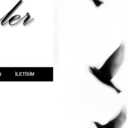
N
İLETİSİM