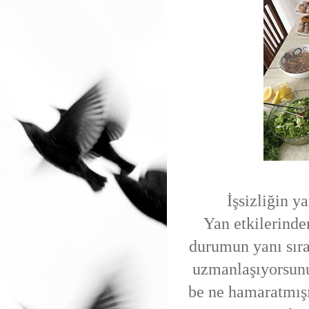
İşsizliğin y
Yan etkilerinde
durumun yanı sıra
uzmanlaşıyorsunu
be ne hamaratmış