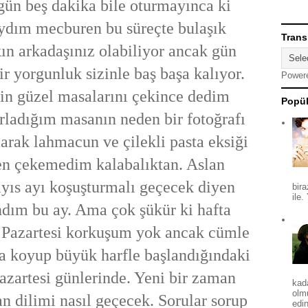
ün beş dakika bile oturmayınca ki
aydım mecburen bu süreçte bulaşık
Trans
ın arkadaşınız olabiliyor ancak gün
r yorgunluk sizinle baş başa kalıyor.
Power
rin güzel masalarını çekince dedim
Popül
rladığım masanın neden bir fotoğrafı
arak lahmacun ve çilekli pasta eksiği
ken çekemedim kalabalıktan. Aslan
ayıs ayı koşuşturmalı geçecek diyen
bira
ile.
andım bu ay. Ama çok şükür ki hafta
. Pazartesi korkuşum yok ancak cümle
a koyup büyük harfle başlandığındaki
azartesi günlerinde. Yeni bir zaman
kad
olm
n dilimi nasıl geçecek. Sorular sorup
edin