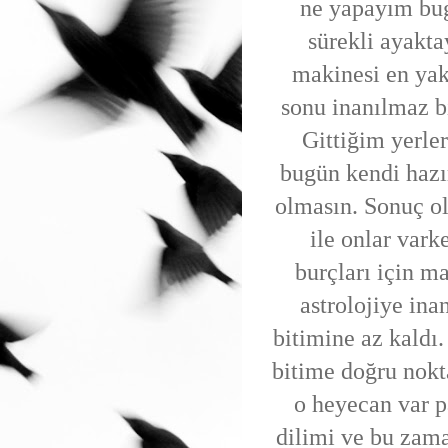
ne yapayım bug
sürekli ayakt
makinesi en yak
sonu inanılmaz bi
Gittiğim yerle
bugün kendi hazı
olmasın. Sonuç ol
ile onlar var
burçları için m
astrolojiye in
bitimine az kaldı
bitime doğru nokt
o heyecan var p
dilimi ve bu zama