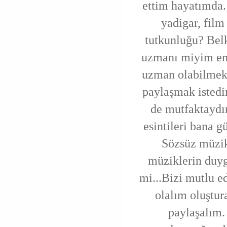
ettim hayatımda
yadigar, film
tutkunluğu? Belki
uzmanı miyim emi
uzman olabilmek 
paylaşmak isted
de mutfaktaydı
esintileri bana g
Sözsüz müzik
müziklerin duyg
mi...Bizi mutlu e
olalım oluştur
paylaşalım.