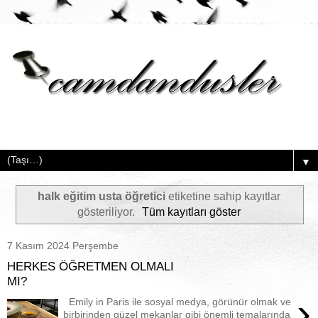
▼
halk eğitim usta öğretici
etiketine sahip kayıtlar
gösteriliyor.
Tüm kayıtları göster
7 Kasım 2024 Perşembe
HERKES ÖĞRETMEN OLMALI
MI?
›
Emily in Paris ile sosyal medya, görünür olmak ve
birbirinden güzel mekanlar gibi önemli temalarında