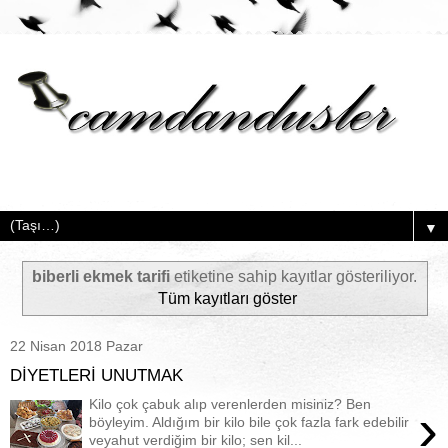
▼
biberli ekmek tarifi
etiketine sahip kayıtlar gösteriliyor.
Tüm kayıtları göster
22 Nisan 2018 Pazar
DİYETLERİ UNUTMAK
Kilo çok çabuk alıp verenlerden misiniz? Ben
›
böyleyim. Aldığım bir kilo bile çok fazla fark edebilir
veyahut verdiğim bir kilo; sen kil...