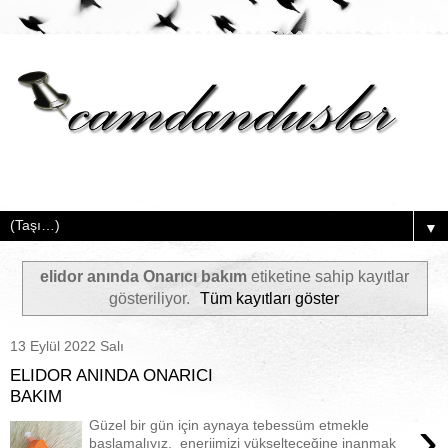
▼
elidor anında Onarıcı bakım
etiketine sahip kayıtlar
gösteriliyor.
Tüm kayıtları göster
13 Eylül 2022 Salı
ELIDOR ANINDA ONARICI
BAKIM
›
Güzel bir gün için aynaya tebessüm etmekle
başlamalıyız, enerjimizi yükselteceğine inanmak