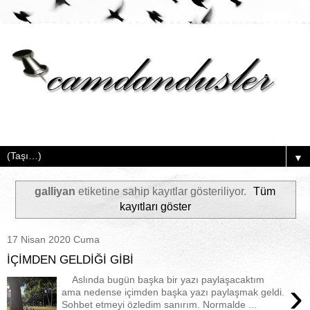
▼
galliyan
etiketine sahip kayıtlar gösteriliyor.
Tüm
kayıtları göster
17 Nisan 2020 Cuma
İÇİMDEN GELDİĞİ GİBİ
Aslında bugün başka bir yazı paylaşacaktım
›
ama nedense içimden başka yazı paylaşmak geldi.
Sohbet etmeyi özledim sanırım. Normalde ...