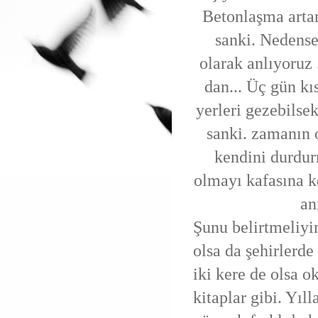
Betonlaşma artar
sanki. Nedense
olarak anlıyoruz
dan... Üç gün kıs
yerleri gezebilse
sanki. zamanın 
kendini durdur
olmayı kafasına k
an
Şunu belirtmeliyim
olsa da şehirlerd
iki kere de olsa 
kitaplar gibi. Yıl