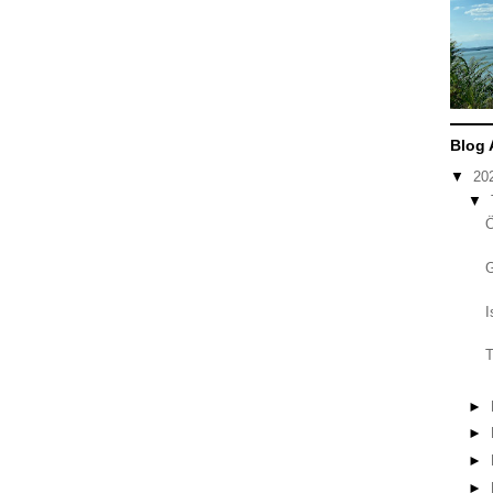
Blog 
▼
20
▼
I
T
►
►
►
►