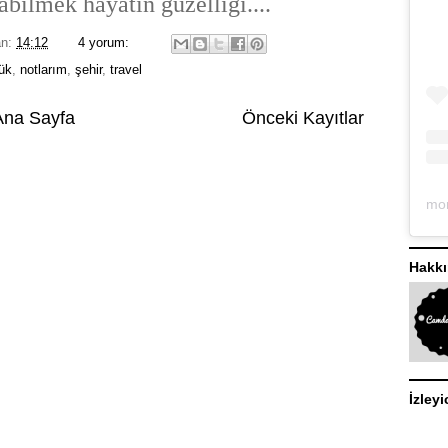
bilmek hayatın güzelliği....
an:
14:12
4 yorum:
ük
,
notlarım
,
şehir
,
travel
Ana Sayfa
Önceki Kayıtlar
Hakk
İzleyi