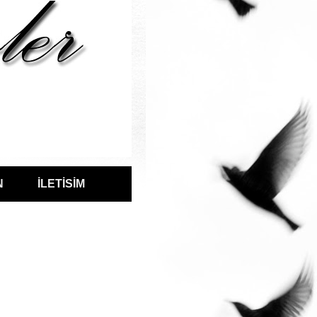
N
İLETİSİM