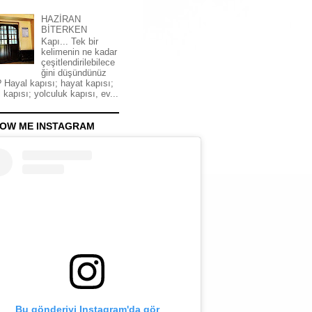
HAZİRAN
BİTERKEN
Kapı... Tek bir
kelimenin ne kadar
çeşitlendirilebilece
ğini düşündünüz
 Hayal kapısı; hayat kapısı;
 kapısı; yolculuk kapısı, ev...
OW ME INSTAGRAM
Bu gönderiyi Instagram'da gör