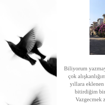
Biliyorum yazmayı
çok alışkanlığı
yıllara eklenen
bitirdiğim bi
Vazgecmek zo