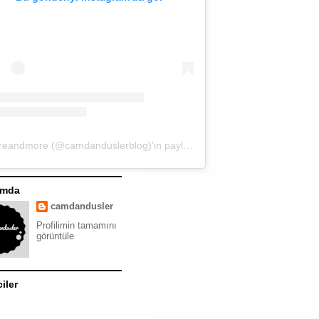
moreandmore (@camdanduslerblog)'in paylaştığı bir gönderi
ımda
camdandusler
Profilimin tamamını
görüntüle
ciler