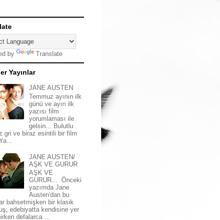
late
ed by
Translate
er Yayınlar
JANE AUSTEN
Temmuz ayının ilk
günü ve ayın ilk
yazısı film
yorumlaması ile
gelsin... Bulutlu
z gri ve biraz esintili bir film
 Ya...
JANE AUSTEN/
AŞK VE GURUR
AŞK VE
GURUR... Önceki
yazımda Jane
Austen'dan bu
ar bahsetmişken bir klasik
uş; edebiyatta kendisine yer
irken defalarca ...