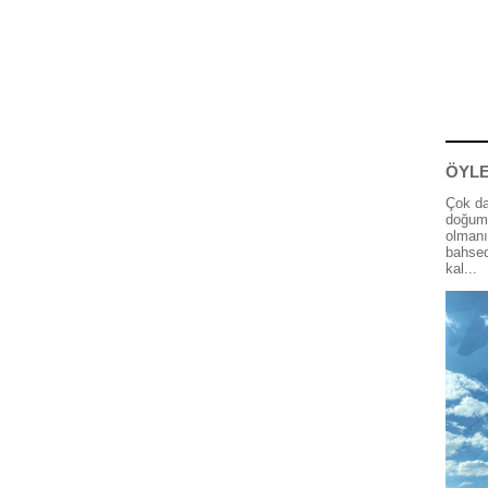
ÖYLE
Çok da
doğum 
olmanı
bahsed
kal...