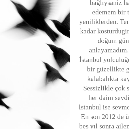
bağlıysaniz h
edemem bir t
yeniliklerden. T
kadar kosturdugi
doğum gün
anlayamadım.
İstanbul yolculuğ
bir güzellikte g
kalabalıkta ka
Sessizlikle çok s
her daim sevdi
İstanbul ise sevme
En son 2012 de ü
beş yıl sonra aile