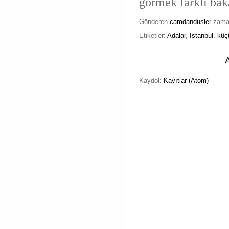
görmek farklı baka
Gönderen
camdandusler
zam
Etiketler:
Adalar
,
İstanbul
,
küç
Kaydol:
Kayıtlar (Atom)