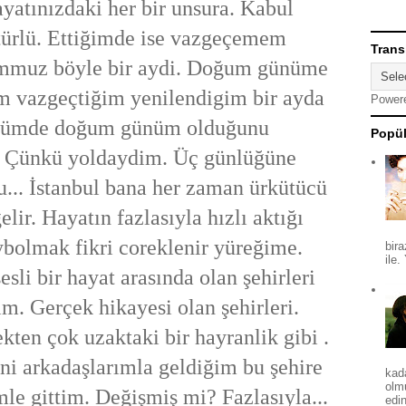
ayatınızdaki her bir unsura. Kabul
ürlü. Ettiğimde ise vazgeçemem
Trans
emmuz böyle bir aydi. Doğum günüme
m vazgeçtiğim yenilendigim bir ayda
Power
ümde doğum günüm olduğunu
Popül
 Çünkü yoldaydim. Üç günlüğüne
u... İstanbul bana her zaman ürkütücü
elir. Hayatın fazlasıyla hızlı aktığı
ybolmak fikri coreklenir yüreğime.
bira
ile.
esli bir hayat arasında olan şehirleri
m. Gerçek hikayesi olan şehirleri.
kten çok uzaktaki bir hayranlik gibi .
ni arkadaşlarımla geldiğim bu şehire
kad
olm
mle gittim. Değişmiş mi? Fazlasıyla...
edin