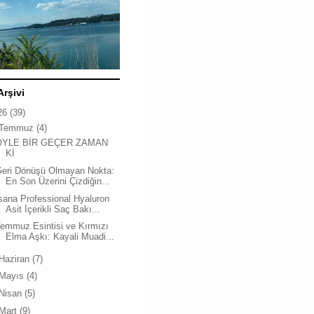
Arşivi
26
(39)
Temmuz
(4)
ÖYLE BİR GEÇER ZAMAN
Kİ
Geri Dönüşü Olmayan Nokta:
En Son Üzerini Çizdiğin...
sana Professional Hyaluron
Asit İçerikli Saç Bakı...
emmuz Esintisi ve Kırmızı
Elma Aşkı: Kayali Muadi...
Haziran
(7)
Mayıs
(4)
Nisan
(5)
Mart
(9)