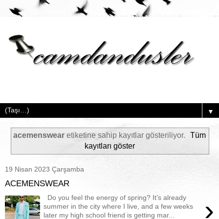
▼
acemenswear
etiketine sahip kayıtlar gösteriliyor.
Tüm
kayıtları göster
19 Nisan 2023 Çarşamba
ACEMENSWEAR
Do you feel the energy of spring? It’s already
›
summer in the city where I live, and a few weeks
later my high school friend is getting mar...