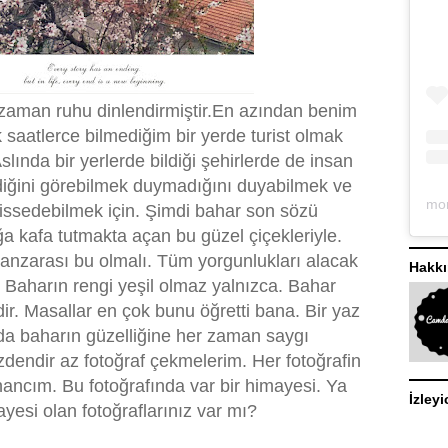
zaman ruhu dinlendirmiştir.En azından benim
 saatlerce bilmediğim bir yerde turist olmak
Aslında bir yerlerde bildiği şehirlerde de insan
diğini görebilmek duymadığını duyabilmek ve
hissedebilmek için. Şimdi bahar son sözü
a kafa tutmakta açan bu güzel çiçekleriyle.
nzarası bu olmalı. Tüm yorgunlukları alacak
Hakk
 Baharın rengi yeşil olmaz yalnızca. Bahar
dir. Masallar en çok bunu öğretti bana. Bir yaz
a baharın güzelliğine her zaman saygı
endir az fotoğraf çekmelerim. Her fotoğrafin
inancım. Bu fotoğrafında var bir himayesi. Ya
İzleyi
ayesi olan fotoğraflarınız var mı?