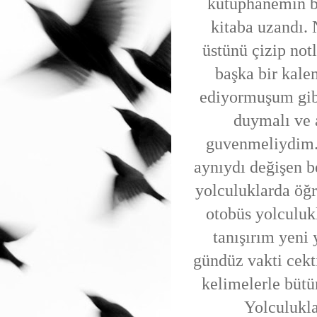
kütüphanemin bir
kitaba uzandı. 
üstünü çizip not
başka bir kale
ediyormuşum gib
duymalı ve 
guvenmeliydim. 
aynıydı değişen 
yolculuklarda öğr
otobüs yolculuk
tanışırım yeni 
gündüz vakti cekt
kelimelerle bütü
Yolculukla