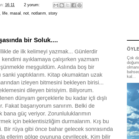
an:
16:11
2 yorum:
,
life
,
masal
,
not
,
notlarım
,
story
asında bir Soluk....
ÖYLE
ikle de ilk kelimeyi yazmak... Günlerdir
Çok da
an kendimi ayıklamaya çalışırken yazmam
doğum 
üşünmekle meşguldüm. Aslında boş bir
olmanı
bahsed
ı sanki yaptıklarım. Kitap okumaktan uzak
kal...
arından izleyen bitmesini bekleyen birisi...
lemesini dileyen birisiyim. Biliyorum.
lenen dünyam gerçeklerle bu kadar içli dışlı
r. Fakat başarıyorum sanırım. Belki de
bana güç veriyor. Zorunluluklarımın
mek için beklentisizliğim durmalarım. Kış bu
çti. Bir rüya gibi önce bahar gelecek sonrasında
da ellerim gölge oyununa çevrilecek. Kim bilir