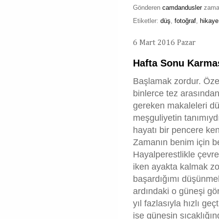
Gönderen
camdandusler
zam
Etiketler:
düş
,
fotoğraf
,
hikaye
6 Mart 2016 Pazar
Hafta Sonu Karmaş
Başlamak zordur. Özell
binlerce tez arasınd
gereken makaleleri d
meşguliyetin tanımıyd
hayatı bir pencere ken
Zamanın benim için bek
Hayalperestlikle çevre
iken ayakta kalmak zo
başardığımı düşünmek 
ardındaki o güneşi gör
yıl fazlasıyla hızlı ge
ise güneşin sıcaklığın