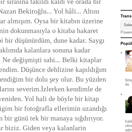
 sırasına takıldı kaldı ve orada bir
Nazan Bekiroğlu... Yol hâli... Altını
Trans
lar almışım. Oysa bir kitabın üzerine
min dokunmasıyla o kitaba hakaret
Power
i bir düşünürdüm, dune kadar. Saygı
Popül
aklımda kalanlara sonuna kadar
Ne değişmişti sahi... Belki kitaplar
bendim. Düşünce dehlizine kapıldığım
endiğim bir dolu şey olur. Bu yüzden
bira
ile.
larını severim.İzlerken kendimle de
yeniden. Yol hali de böyle bir kitap
igim bir fotoğrafla ellerimin uzandığı
n bir günü tek bir manaya sığdırıyor.
kad
olm
r biziz. Giden veya kalanlarin
edin