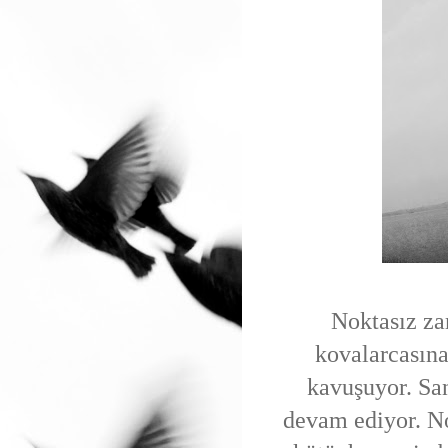
Noktasız zam
kovalarcasına
kavuşuyor. San
devam ediyor. N