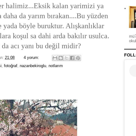
er halimiz...Eksik kalan yarimizi ya
daha da yarım bırakan....Bu yüzden
e yada böyle buruktur.
Alışkanlıklar
ara koşul sa dahi arda bakılır usulca.
mü?
okul
 da acı yanı bu değil midir?
FOLL
an:
21:08
4 yorum:
i
,
fotoğraf
,
nazanbekiroglu
,
notlarım