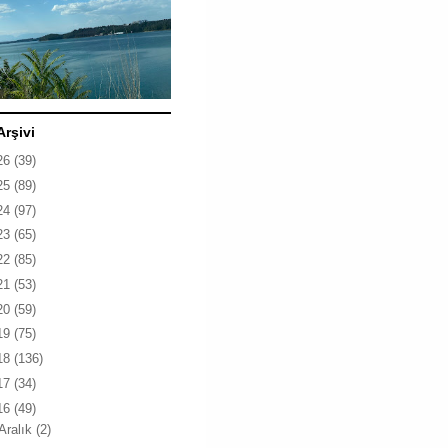
Arşivi
26
(39)
25
(89)
24
(97)
23
(65)
22
(85)
21
(53)
20
(59)
19
(75)
18
(136)
17
(34)
16
(49)
Aralık
(2)