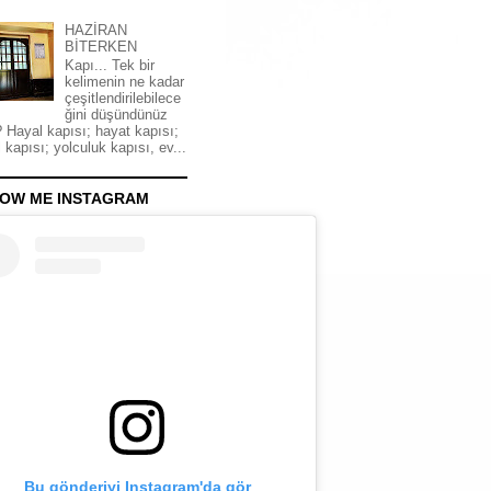
HAZİRAN
BİTERKEN
Kapı... Tek bir
kelimenin ne kadar
çeşitlendirilebilece
ğini düşündünüz
 Hayal kapısı; hayat kapısı;
 kapısı; yolculuk kapısı, ev...
OW ME INSTAGRAM
Bu gönderiyi Instagram'da gör