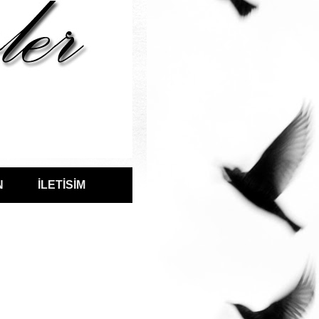
N
İLETİSİM