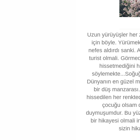
Uzun yürüyüşler her 
için böyle. Yürümek
nefes aldırdı sanki. 
turist olmali. Görme
hissetmediğini 
söylemekte...Soğuğ
Dünyanın en güzel ma
bir düş manzarası.
hissedilen her renkte
çocuğu olsam d
duymuşumdur. Bu yüzd
bir hikayesi olmali 
sizin hik