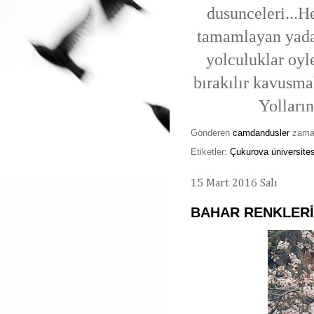
dusunceleri...H
tamamlayan yada 
yolculuklar oyl
bırakılır kavusmal
Yolların
Gönderen
camdandusler
zam
Etiketler:
Çukurova üniversites
15 Mart 2016 Salı
BAHAR RENKLERİ