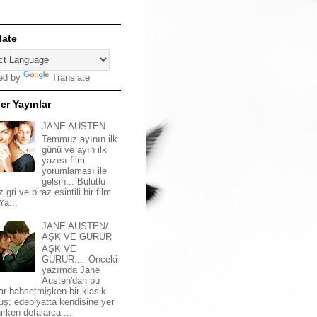
late
ed by
Translate
er Yayınlar
JANE AUSTEN
Temmuz ayının ilk
günü ve ayın ilk
yazısı film
yorumlaması ile
gelsin... Bulutlu
z gri ve biraz esintili bir film
 Ya...
JANE AUSTEN/
AŞK VE GURUR
AŞK VE
GURUR... Önceki
yazımda Jane
Austen'dan bu
ar bahsetmişken bir klasik
uş; edebiyatta kendisine yer
irken defalarca ...