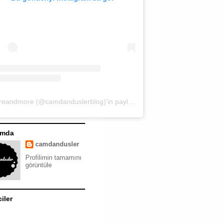
moreandmore (@camdanduslerblog)'in paylaştığı bir gönderi
ımda
camdandusler
Profilimin tamamını
görüntüle
ciler