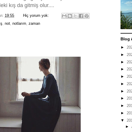
ki kış da gitmiş olur....
an:
19:55
Hiç yorum yok:
ış
,
not
,
notlarım
,
zaman
Blog 
►
20
►
20
►
20
►
20
►
20
►
20
►
20
►
20
►
20
►
20
▼
20
►