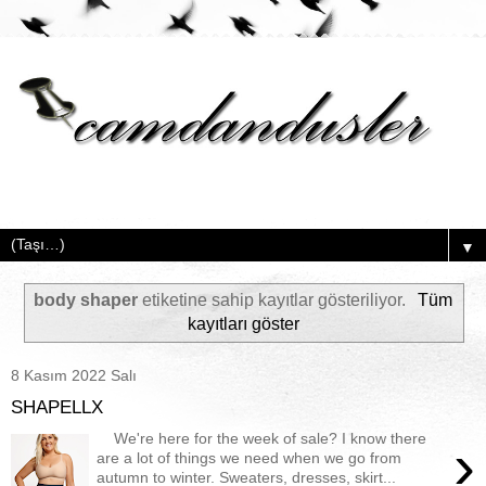
▼
body shaper
etiketine sahip kayıtlar gösteriliyor.
Tüm
kayıtları göster
8 Kasım 2022 Salı
SHAPELLX
We're here for the week of sale? I know there
›
are a lot of things we need when we go from
autumn to winter. Sweaters, dresses, skirt...