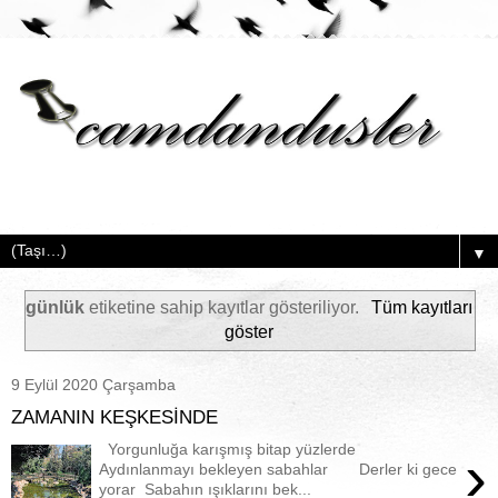
▼
günlük
etiketine sahip kayıtlar gösteriliyor.
Tüm kayıtları
göster
9 Eylül 2020 Çarşamba
ZAMANIN KEŞKESİNDE
Yorgunluğa karışmış bitap yüzlerde
›
Aydınlanmayı bekleyen sabahlar Derler ki gece
yorar Sabahın ışıklarını bek...