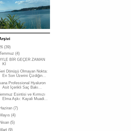
Arşivi
26
(39)
Temmuz
(4)
ÖYLE BİR GEÇER ZAMAN
Kİ
Geri Dönüşü Olmayan Nokta:
En Son Üzerini Çizdiğin...
sana Professional Hyaluron
Asit İçerikli Saç Bakı...
emmuz Esintisi ve Kırmızı
Elma Aşkı: Kayali Muadi...
Haziran
(7)
Mayıs
(4)
Nisan
(5)
Mart
(9)