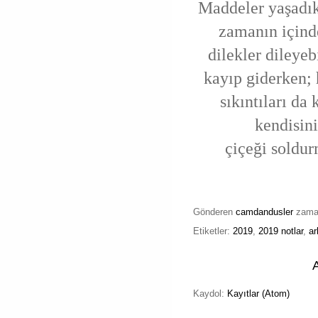
Maddeler yaşadı
zamanın içind
dilekler
dileyeb
kayıp giderken; 
sıkıntıları da
kendisini
çiçeği soldur
Gönderen
camdandusler
zam
Etiketler:
2019
,
2019 notlar
,
ar
Kaydol:
Kayıtlar (Atom)