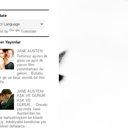
late
ed by
Translate
er Yayınlar
JANE AUSTEN
Temmuz ayının ilk
günü ve ayın ilk
yazısı film
yorumlaması ile
gelsin... Bulutlu
z gri ve biraz esintili bir film
 Ya...
JANE AUSTEN/
AŞK VE GURUR
AŞK VE
GURUR... Önceki
yazımda Jane
Austen'dan bu
ar bahsetmişken bir klasik
uş; edebiyatta kendisine yer
irken defalarca ...