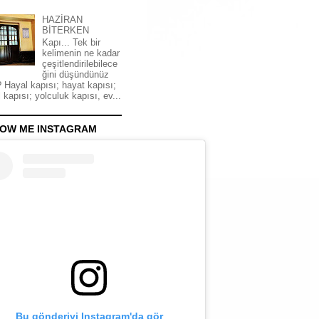
HAZİRAN
BİTERKEN
Kapı... Tek bir
kelimenin ne kadar
çeşitlendirilebilece
ğini düşündünüz
 Hayal kapısı; hayat kapısı;
 kapısı; yolculuk kapısı, ev...
OW ME INSTAGRAM
Bu gönderiyi Instagram'da gör