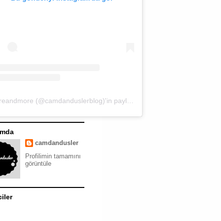
moreandmore (@camdanduslerblog)'in paylaştığı bir gönderi
ımda
camdandusler
Profilimin tamamını
görüntüle
ciler