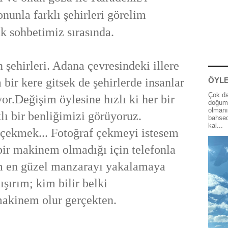
onunla
farklı şehirleri görelim
ik
sohbetimiz sırasında.
 şehirleri. Adana çevresindeki illere
bir kere gitsek de şehirlerde insanlar
ÖYLE
Çok da
or.Değişim öylesine hızlı ki her bir
doğum 
olmanı
lı bir benliğimizi görüyoruz.
bahsed
kal...
 çekmek... Fotoğraf çekmeyi istesem
bir makinem olmadığı için telefonla
m en güzel manzarayı yakalamaya
ışırım; kim bilir belki
makinem olur gerçekten.