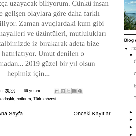
kça uzayacak biliyorum.
Çünkü insan
e gelişen
olaylara göre daha farklı
iliyor.
Zaman avuçlardaki kum
gibi
hayalleri ve
üzüntüleri, mutlulukları
Blog 
kalbimizde iz bırakarak adeta bize
▼
20
 hatırlatıyor. Umut denilen o
▼
madan... 2019 güzel bir yıl olsun
hepimiz için...
I
an:
20:28
66 yorum:
T
kadaşlık
,
notlarım
,
Türk kahvesi
►
Ana Sayfa
Önceki Kayıtlar
►
►
►