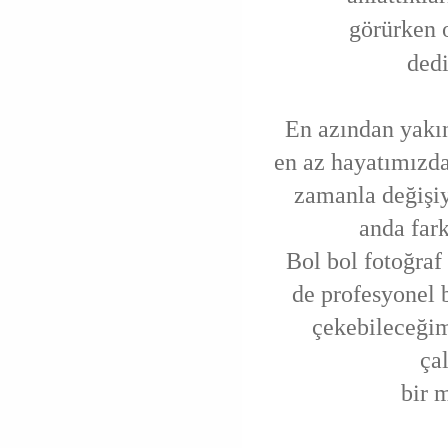
görürken
ded
En azından
yakın
en az hayatımızda 
zamanla değişiy
anda fark
Bol bol fotoğraf
de profesyonel 
çekebileceği
çal
bir 