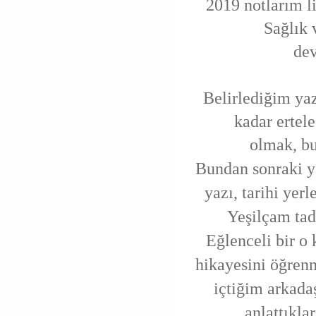
2019 notlarım li
Sağlık
dev
Belirlediğim yaz
kadar ertel
olmak,
b
Bundan sonraki 
yazı, tarihi yerl
Yeşilçam ta
Eğlenceli bir o
hikayesini
öğren
içtiğim arkad
anlattıkla