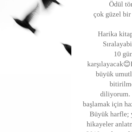
Ödül tö
çok güzel bi
Harika kita
Sıralayab
10 gü
karşılayacak😊
büyük umut
bitiril
diliyorum.
başlamak
için h
Büyük harfle; 
hikayeler anlat