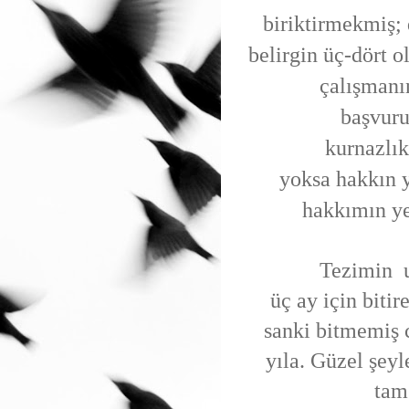
biriktirmekmiş;
belirgin üç-dört
o
çalışmanı
başvuru
kurnazlık
yoksa hakkın
hakkımın ye
Tezimin u
üç ay için biti
sanki bitmemiş 
yıla.
Güzel şeyl
tam