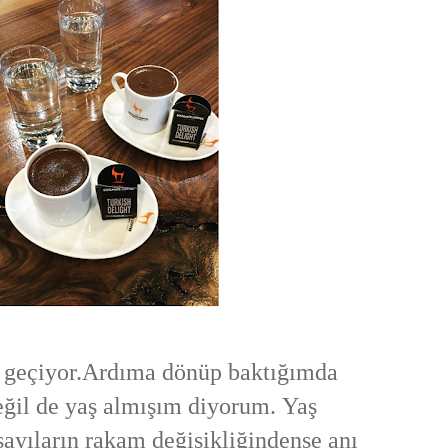
 geçiyor.
Ardıma dönüp baktığımda
ğil de yaş almışım diyorum. Yaş
sayıların rakam değişikliğindense anı