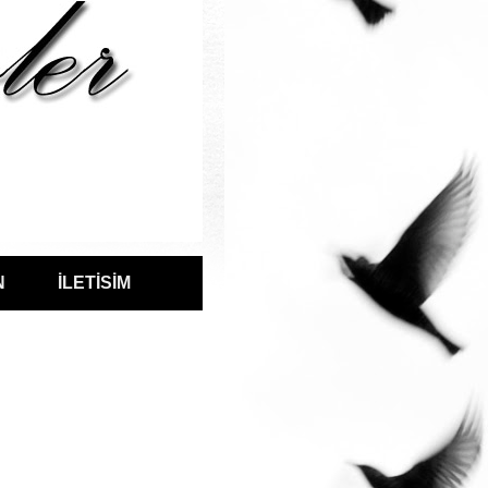
N
İLETİSİM