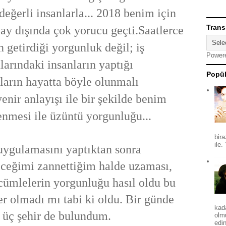
değerli insanlarla...
2018 benim için
Trans
lay dışında çok yorucu geçti.
Saatlerce
n getirdiği
yorgunluk değil; iş
Power
larındaki
insanların yaptığı
Popül
ların
hayatta böyle olunmalı
yenir anlayışı ile bir şekilde benim
nmesi ile üzüntü yorgunluğu...
bira
ile.
ygulamasını yaptıktan
sonra
receğimi zannettiğim halde uzaması,
cümlelerin
yorgunluğu hasıl oldu bu
er olmadı mı tabi ki oldu.
Bir günde
kad
üç şehir de bulundum.
olm
edin