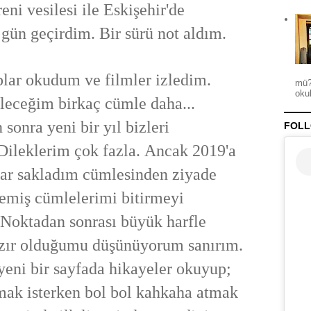
reni
vesilesi ile Eskişehir'de
r gün geçirdim.
Bir sürü not aldım.
plar okudum
ve filmler
izledim.
mü?
okul
ileceğim
birkaç
cümle daha...
n sonra yeni
bir yıl bizleri
FOLL
Dileklerim
çok fazla.
Ancak
2019'a
lar
sakladım cümlesinden ziyade
memiş cümlelerimi bitirmeyi
Noktadan sonrası büyük harfle
azır olduğumu düşünüyorum sanırım.
yeni bir sayfada hikayeler
okuyup;
mak isterken
bol bol kahkaha atmak