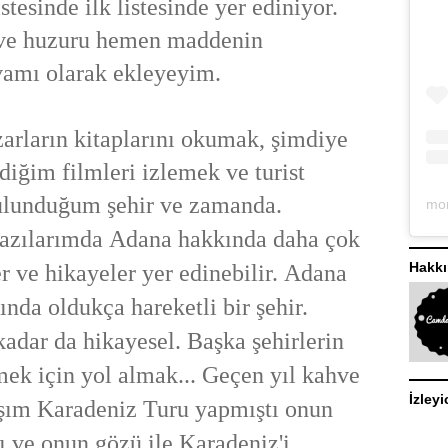
stesinde ilk listesinde yer ediniyor.
 ve huzuru hemen maddenin
amı olarak ekleyeyim.
arların
kitaplarını okumak, şimdiye
ediğim
filmleri izlemek ve turist
ulunduğum şehir ve zamanda.
yazılarımda
Adana hakkında daha çok
Hakk
er ve hikayeler yer edinebilir.
Adana
dında oldukça
hareketli bir şehir.
 kadar da hikayesel.
Başka şehirlerin
mek
için yol almak... Geçen yıl
kahve
İzleyi
aşım Karadeniz
Turu yapmıştı onun
rı ve
onun
gözü ile
Karadeniz'i