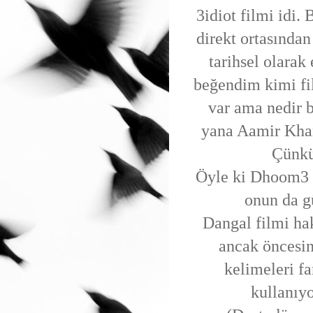
3idiot filmi idi.
direkt ortasından
tarihsel olarak
beğendim kimi fi
var ama nedir 
yana Aamir Khan 
Çünkü
Öyle ki Dhoom3 f
onun da g
Dangal filmi ha
ancak öncesin
kelimeleri f
kullanıy