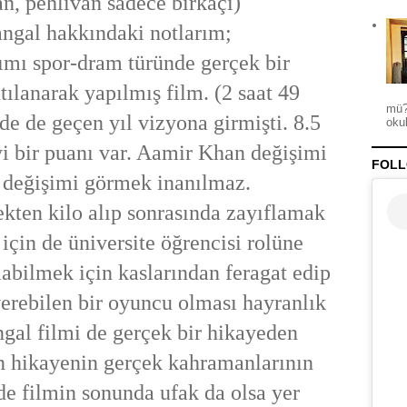
n, pehlivan sadece birkaçı)
l hakkındaki notlarım;
ımı spor-dram türünde gerçek bir
tılanarak yapılmış film. (2 saat 49
mü?
e de geçen yıl vizyona girmişti. 8.5
okul
yi bir puanı var. Aamir Khan değişimi
FOLL
o değişimi görmek inanılmaz.
ekten kilo alıp sonrasında zayıflamak
i için de üniversite öğrencisi rolüne
labilmek için kaslarından feragat edip
erebilen bir oyuncu olması hayranlık
ngal filmi de gerçek bir hikayeden
çin hikayenin gerçek kahramanlarının
de filmin sonunda ufak da olsa yer