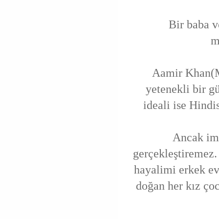
Bir baba ve i
m
Aamir Khan(M
yetenekli bir gü
ideali ise Hind
Ancak imk
gerçekleştiremez
hayalimi erkek ev
doğan her kız ço