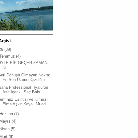
Arşivi
26
(39)
Temmuz
(4)
ÖYLE BİR GEÇER ZAMAN
Kİ
Geri Dönüşü Olmayan Nokta:
En Son Üzerini Çizdiğin...
sana Professional Hyaluron
Asit İçerikli Saç Bakı...
emmuz Esintisi ve Kırmızı
Elma Aşkı: Kayali Muadi...
Haziran
(7)
Mayıs
(4)
Nisan
(5)
Mart
(9)