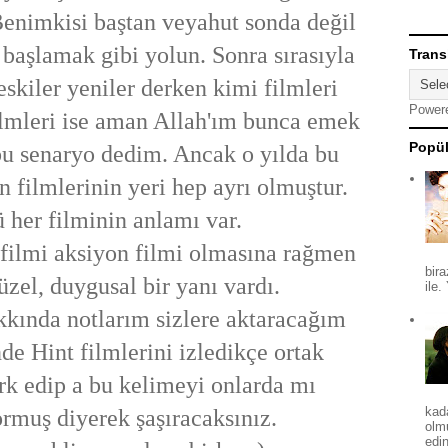
 Benimkisi baştan veyahut sonda değil
 başlamak gibi yolun. Sonra sırasıyla
Trans
 eskiler yeniler derken kimi filmleri
Power
lmleri ise aman Allah'ım
bunca emek
Popül
bu senaryo dedim. Ancak o yılda bu
filmlerinin yeri hep ayrı olmuştur.
 her filminin anlamı var.
ilmi aksiyon filmi olmasına rağmen
bira
üzel, duygusal bir yanı vardı.
ile.
kkında notlarım sizlere aktaracağım
de Hint filmlerini izledikçe ortak
ark edip a bu kelimeyi onlarda mı
kad
ormuş diyerek şaşıracaksınız.
olm
edin