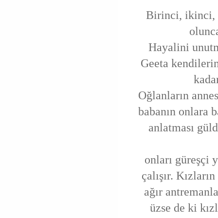
Birinci, ikinci
olunca
Hayalini unutma
Geeta kendilerin
kada
Oğlanların annes
babanın onlara ba
anlatması güld
onları güreşçi 
çalışır. Kızları
ağır antremanla
üzse de ki kız