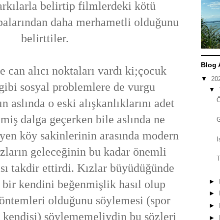
arkılarla belirtip filmlerdeki kötü
abalarından daha merhametli olduğunu
belirttiler.
Blog 
 can alıcı noktaları vardı ki;çocuk
▼
20
 gibi sosyal problemlere de vurgu
▼
n aslında o eski alışkanlıklarını adet
miş dalga geçerken bile aslında ne
eyen köy sakinlerinin arasında modern
I
zların geleceğinin bu kadar önemli
T
ı takdir ettirdi. Kızlar büyüdüğünde
 bir kendini beğenmişlik hasıl olup
►
►
yöntemleri olduğunu söylemesi (spor
►
 kendisi) söylememeliydin bu sözleri
►