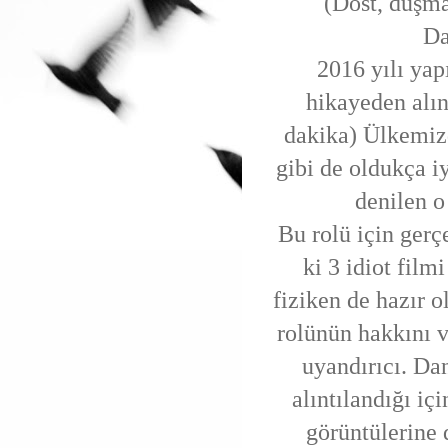
(Dost, düşma
Danga
2016 yılı yap
hikayeden alın
dakika) Ülkemizd
gibi de oldukça i
denilen 
Bu rolü için gerç
ki 3 idiot film
fiziken de hazır o
rolünün hakkını v
uyandırıcı. Da
alıntılandığı i
görüntülerine 