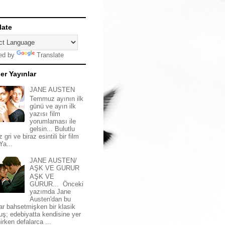
late
ed by
Translate
er Yayınlar
JANE AUSTEN
Temmuz ayının ilk
günü ve ayın ilk
yazısı film
yorumlaması ile
gelsin... Bulutlu
z gri ve biraz esintili bir film
 Ya...
JANE AUSTEN/
AŞK VE GURUR
AŞK VE
GURUR... Önceki
yazımda Jane
Austen'dan bu
ar bahsetmişken bir klasik
uş; edebiyatta kendisine yer
irken defalarca ...