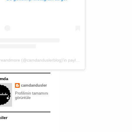
moreandmore (@camdanduslerblog)'in paylaştığı bir gönderi
ımda
camdandusler
Profilimin tamamını
görüntüle
ciler