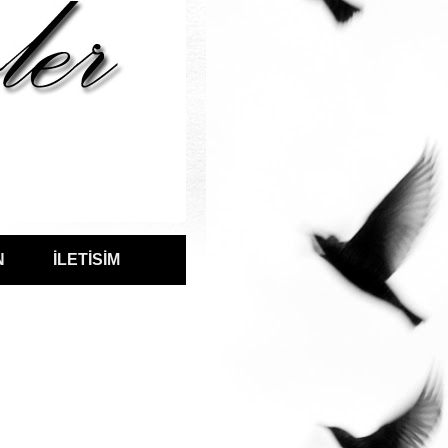
N
İLETİSİM