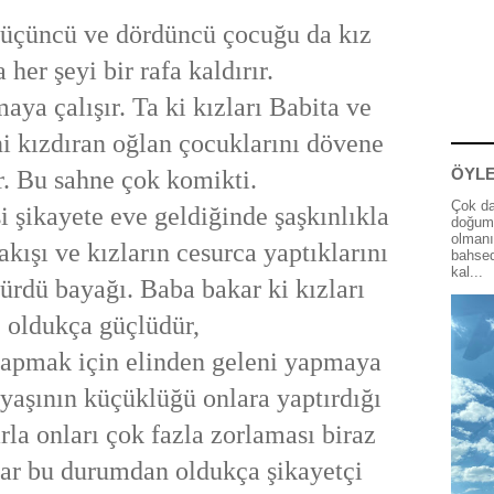
, üçüncü ve dördüncü çocuğu da kız
 her şeyi bir rafa kaldırır.
ya çalışır. Ta ki kızları Babita ve
i kızdıran oğlan çocuklarını dövene
ÖYLE
r. Bu sahne çok komikti.
Çok da
i şikayete eve geldiğinde şaşkınlıkla
doğum 
olmanı
kışı ve kızların cesurca yaptıklarını
bahsed
kal...
ürdü bayağı. Baba bakar ki kızları
oldukça güçlüdür,
yapmak için elinden geleni yapmaya
n yaşının küçüklüğü onlara yaptırdığı
rla onları çok fazla zorlaması biraz
lar bu durumdan oldukça şikayetçi