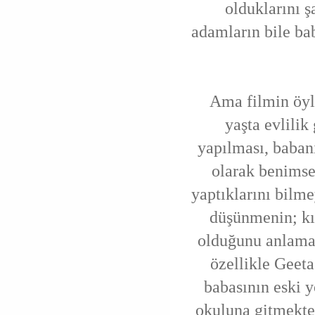
olduklarını ş
adamların bile b
Ama filmin öyle
yaşta evlilik
yapılması, babanı
olarak benimse
yaptıklarını bilm
düşünmenin; kı
olduğunu anlamas
özellikle Geeta
babasının eski 
okuluna gitmekte