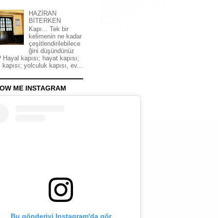
HAZİRAN
BİTERKEN
Kapı... Tek bir
kelimenin ne kadar
çeşitlendirilebilece
ğini düşündünüz
 Hayal kapısı; hayat kapısı;
 kapısı; yolculuk kapısı, ev...
OW ME INSTAGRAM
Bu gönderiyi Instagram'da gör