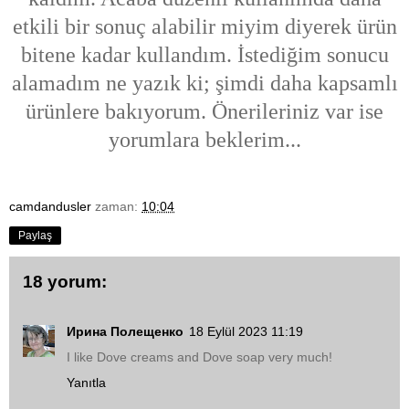
etkili bir sonuç alabilir miyim diyerek ürün
bitene kadar kullandım. İstediğim sonucu
alamadım ne yazık ki; şimdi daha kapsamlı
ürünlere bakıyorum. Önerileriniz var ise
yorumlara beklerim...
camdandusler
zaman:
10:04
Paylaş
18 yorum:
Ирина Полещенко
18 Eylül 2023 11:19
I like Dove creams and Dove soap very much!
Yanıtla