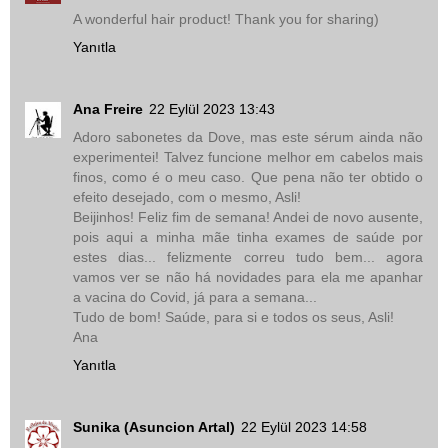
A wonderful hair product! Thank you for sharing)
Yanıtla
Ana Freire
22 Eylül 2023 13:43
Adoro sabonetes da Dove, mas este sérum ainda não
experimentei! Talvez funcione melhor em cabelos mais
finos, como é o meu caso. Que pena não ter obtido o
efeito desejado, com o mesmo, Asli!
Beijinhos! Feliz fim de semana! Andei de novo ausente,
pois aqui a minha mãe tinha exames de saúde por
estes dias... felizmente correu tudo bem... agora
vamos ver se não há novidades para ela me apanhar
a vacina do Covid, já para a semana...
Tudo de bom! Saúde, para si e todos os seus, Asli!
Ana
Yanıtla
Sunika (Asuncion Artal)
22 Eylül 2023 14:58