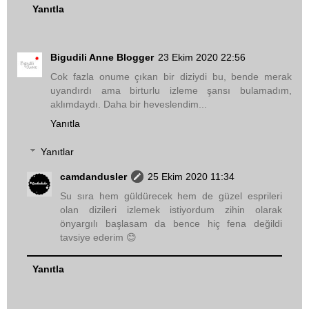
Yanıtla
Bigudili Anne Blogger
23 Ekim 2020 22:56
Cok fazla onume çıkan bir diziydi bu, bende merak
uyandırdı ama birturlu izleme şansı bulamadım,
aklımdaydı. Daha bir heveslendim...
Yanıtla
Yanıtlar
camdandusler
25 Ekim 2020 11:34
Su sıra hem güldürecek hem de güzel esprileri
olan dizileri izlemek istiyordum zihin olarak
önyargılı başlasam da bence hiç fena değildi
tavsiye ederim 😊
Yanıtla