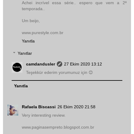
Achei incrível essa série.. espero que vem a 2ª
temporada..
Um beijo,
www.purestyle.com.br
Yanıtla
Yanıtlar
camdandusler
27 Ekim 2020 13:12
Teşekkür ederim yorumunuz için 😊
Yanıtla
Rafaela Biscassi
26 Ekim 2020 21:58
Very interesting review.
www.paginasempreto.blogspot.com.br