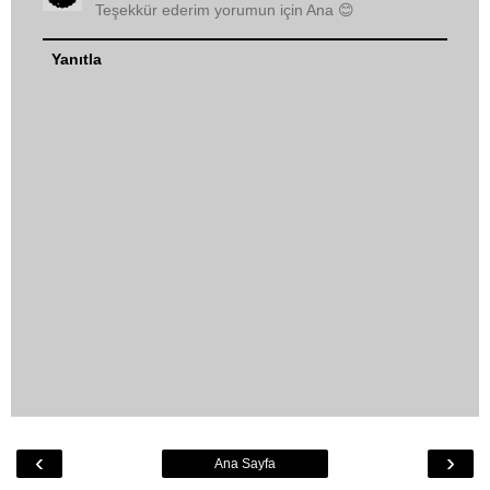
Teşekkür ederim yorumun için Ana 😊
Yanıtla
‹
›
Ana Sayfa