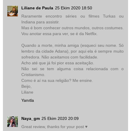
Liliane de Paula
25 Ekim 2020 18:50
Raramente encontro séries ou filmes Turkas ou
Indiana para assistir.
Mas é bom conhecer outros mundos, outros costumes.
Vou anotar essa para ver, se é da Netflix.
Quando a morte, minha amiga (esqueci seu nome. Só
lembro da cidade Adana), por aqui ela é sempre muito
sofredora. Não aceitamos com facilidade.
Acho até que já foi pior essa aceitação.
Não sei se tem alguma coisa relacionada com o
Cristianismo.
Como é aí na sua religião? Me ensine.
Beijo,
Liliane
Yanıtla
Naya_gm
25 Ekim 2020 20:09
Great review, thanks for your post ♥