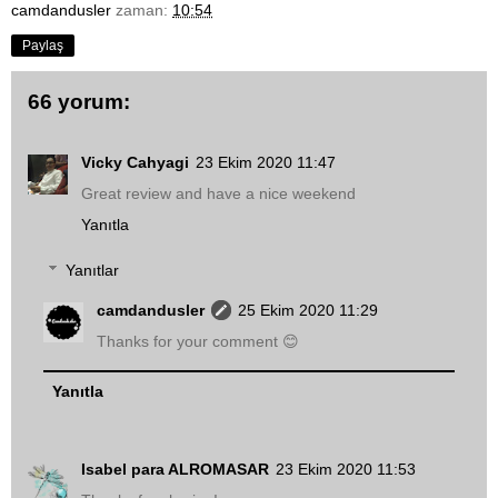
camdandusler
zaman:
10:54
Paylaş
66 yorum:
Vicky Cahyagi
23 Ekim 2020 11:47
Great review and have a nice weekend
Yanıtla
Yanıtlar
camdandusler
25 Ekim 2020 11:29
Thanks for your comment 😊
Yanıtla
Isabel para ALROMASAR
23 Ekim 2020 11:53