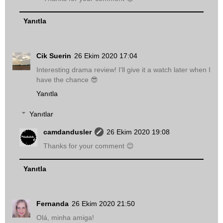
Yanıtla
Cik Suerin
26 Ekim 2020 17:04
Interesting drama review! I'll give it a watch later when I
have the chance 😎
Yanıtla
Yanıtlar
camdandusler
26 Ekim 2020 19:08
Thanks for your comment 😊
Yanıtla
Fernanda
26 Ekim 2020 21:50
Olá, minha amiga!