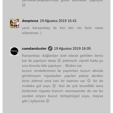
yemekleri)kapsamında güzel etkinlikler yapılıyor
😊
deeptone
19 Ağustos 2019 15:41
yanii karsambaç ile bici bici nin farkı neee
sölesenee :)
camdandusler
19 Ağustos 2019 16:05
Karsambac dağlardan özel olarak getirilen temiz
kar ile yapılıyor deep 😊 pekmezli, vişneli hatta şu
sıra limonlu bile yapılıyor... Bicibici ise
buzun rendelenmesi ile yapılırken buzun altında
görülmeyen nişastadan yapılan palıza denilen
biraz jölemsi ama katı bir katman var 😊 bir de
mutlaka gül suyu 😊 ikisi de çok lezzetlidir ama
bicibicinin nişasta kısmını sevmeyenler de var bu
yüzden eriyen buzun birleşimi(gül suyu, meyve
gibi ) içiliyorda 😊