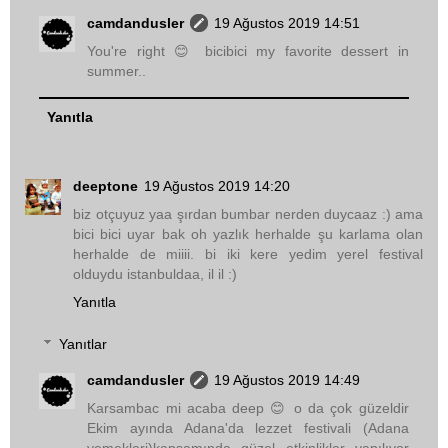
camdandusler
19 Ağustos 2019 14:51
You're right 😊 bicibici my favorite dessert in
summer..
Yanıtla
deeptone
19 Ağustos 2019 14:20
biz otçuyuz yaa şırdan bumbar nerden duycaaz :) ama
bici bici uyar bak oh yazlık herhalde şu karlama olan
herhalde de miiii. bi iki kere yedim yerel festival
olduydu istanbuldaa, il il :)
Yanıtla
Yanıtlar
camdandusler
19 Ağustos 2019 14:49
Karsambac mi acaba deep 😊 o da çok güzeldir
Ekim ayında Adana'da lezzet festivali (Adana