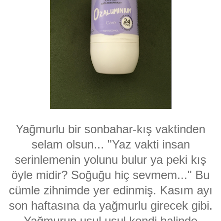
Yağmurlu bir sonbahar-kış vaktinden
selam olsun... "Yaz vakti insan
serinlemenin yolunu bulur ya peki kış
öyle midir? Soğuğu hiç sevmem..." Bu
cümle zihnimde yer edinmiş. Kasım ayı
son haftasına da yağmurlu girecek gibi.
Yağmurun usul usul kendi halinde