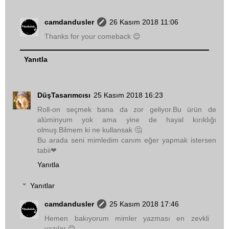
camdandusler
26 Kasım 2018 11:06
Thanks for your comeback 😊
Yanıtla
DüşTasarımcısı
25 Kasım 2018 16:23
Roll-on seçmek bana da zor geliyor.Bu ürün de
alüminyum yok ama yine de hayal kırıklığı
olmuş.Bilmem ki ne kullansak 🤔
Bu arada seni mimledim canım eğer yapmak istersen
tabii❤
Yanıtla
Yanıtlar
camdandusler
25 Kasım 2018 17:46
Hemen bakıyorum mimler yazması en zevkli
yazılar 😊