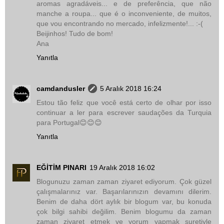
aromas agradáveis... e de preferência, que não
manche a roupa... que é o inconveniente, de muitos,
que vou encontrando no mercado, infelizmente!... :-(
Beijinhos! Tudo de bom!
Ana
Yanıtla
camdandusler
5 Aralık 2018 16:24
Estou tão feliz que você está certo de olhar por isso
continuar a ler para escrever saudações da Turquia
para Portugal😊😊😊
Yanıtla
EĞİTİM PINARI
19 Aralık 2018 16:02
Blogunuzu zaman zaman ziyaret ediyorum. Çok güzel
çalışmalarınız var. Başarılarınızın devamını dilerim.
Benim de daha dört aylık bir blogum var, bu konuda
çok bilgi sahibi değilim. Benim blogumu da zaman
zaman ziyaret etmek ve yorum yapmak suretiyle