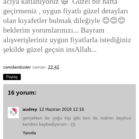
acıya katlanıyoruz 😃 Güzel bir hafta
geçirmeniz , uygun fiyatlı güzel detayları
olan kıyafetler bulmak dileğiyle 😊😊😊
beklerim yorumlarınızı... Bayram
alışverişleriniz uygun fiyatlarla istediğiniz
şekilde güzel geçsin insAllah...
camdandusler
zaman:
22:42
Paylaş
16 yorum:
audrey
12 Haziran 2018 12:16
gerçekten de çoğu kişi gibi ben de indirim deyince
kendimi kaybediyorum :-)))
Yanıtla