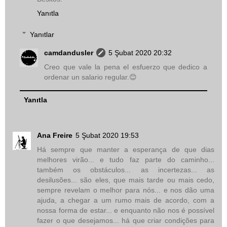
Yanıtla
Yanıtlar
camdandusler
5 Şubat 2020 20:32
Creo que vale la pena el esfuerzo que dedico a
ordenar un salario regular.😊
Yanıtla
Ana Freire
5 Şubat 2020 19:53
Há sempre que manter a esperança de que dias
melhores virão... e tudo faz parte do caminho...
também os obstáculos... as incertezas... as
desilusões... são eles, que mais tarde ou mais cedo,
sempre revelam o melhor para nós... e nos dão uma
ajuda, a chegar a um rumo mais de acordo, com a
nossa forma de estar... e enquanto não nos é possível
fazer o que desejamos... há que criar condições para