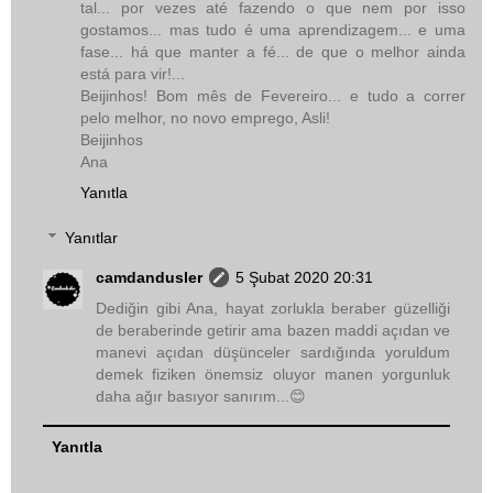
tal... por vezes até fazendo o que nem por isso
gostamos... mas tudo é uma aprendizagem... e uma
fase... há que manter a fé... de que o melhor ainda
está para vir!...
Beijinhos! Bom mês de Fevereiro... e tudo a correr
pelo melhor, no novo emprego, Asli!
Beijinhos
Ana
Yanıtla
Yanıtlar
camdandusler
5 Şubat 2020 20:31
Dediğin gibi Ana, hayat zorlukla beraber güzelliği
de beraberinde getirir ama bazen maddi açıdan ve
manevi açıdan düşünceler sardığında yoruldum
demek fiziken önemsiz oluyor manen yorgunluk
daha ağır basıyor sanırım...😊
Yanıtla