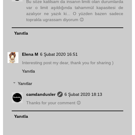
Bu söze katilsam da insanın limiti olan durumlarda
var o limit aşıldığında tahammül kapasitesi de
azalıyor ne yazık ki... O yüzden bazen sadece
toprakla ugrassam diyorum 😊
Yanıtla
Elena M
6 Şubat 2020 16:51
Interesting post my dear, thank you for sharing )
Yanıtla
Yanıtlar
camdandusler
6 Şubat 2020 18:13
Thanks for your comment 😊
Yanıtla