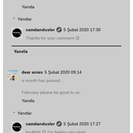
Yanıtla
Yanıtlar
camdandusler
5 Şubat 2020 17:30
Thanks for your comment 😊
Yanıtla
dear anies
5 Şubat 2020 09:14
a month has passed...
February please be good to us...
Yanıtla
Yanıtlar
camdandusler
5 Şubat 2020 17:27
İnsAllah 😊 I'm feeling very tired...