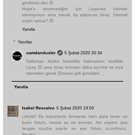
gönlünce olur 😊
Hope'u sevemediğim için Legacies izlemek
istemiyorum ama merak da ediyorum biraz. İzlemeli
miyim sence? 🤭
Yanıtla
Yanıtlar
camdandusler
5 Şubat 2020 20:34
Saltzman ikizleri kesinlikle bakmalısın özellikle
Lizzy 😊 ama biraz konuları daha ayrıntılı ve ince
islemeleri gerek 😊sesim gitti şimdiden ...
Yanıtla
Isabel Rescalvo
5 Şubat 2020 19:50
¡¡Hola!! Es importante formarse bien para tener un
buen futuro, nunca es en exceso. Así espero que
tengas mucha suerte en ese futuro económico.
Besitos.