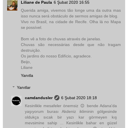
Liliane de Paula
6 Şubat 2020 16:55
Querida amiga, vivemos tão longe uma da outra mas
isso nunca será obstáculo de sermos amigas de blog.
Vivo no Brasil, na cidade de Recife. Olha lá no Mapa
se possível.
Bom vê a foto de chuvas através de janelas.
Chuvas são necessárias desde que não tragam
destruição.
Os jardins do nosso Edifício, agradece.
Beijo,
Liliane
Yanıtla
Yanıtlar
camdandusler
6 Şubat 2020 18:18
Kesinlikle mesafeler önemsiz 😊 bende Adana'da
yaşıyorum burası Akdeniz ikliminin gölgesinde
oldukça sıcak bir yazı kar görmeyen kış
mevsimine sahip ... Kesinlikle bahar en güzel