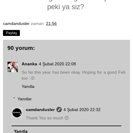
peki ya siz?
camdandusler
zaman:
21:56
Paylaş
90 yorum:
Ananka
4 Şubat 2020 22:08
So far this year has been okay. Hoping for a good Feb
too :-D
Yanıtla
Yanıtlar
camdandusler
4 Şubat 2020 22:32
Thank You so much 😊
Yanıtla