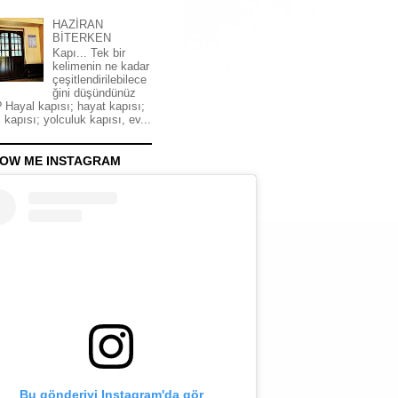
HAZİRAN
BİTERKEN
Kapı... Tek bir
kelimenin ne kadar
çeşitlendirilebilece
ğini düşündünüz
 Hayal kapısı; hayat kapısı;
 kapısı; yolculuk kapısı, ev...
OW ME INSTAGRAM
Bu gönderiyi Instagram'da gör