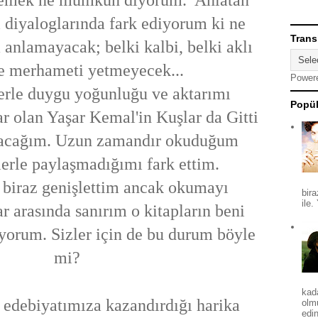
emek ne mümkün diyorum. Anlatan
i diyaloglarında fark ediyorum ki ne
Trans
 anlamayacak; belki kalbi, belki aklı
de merhameti yetmeyecek...
Power
erle duygu yoğunluğu ve aktarımı
Popül
ar olan Yaşar Kemal'in Kuşlar da Gitti
aşacağım. Uzun zamandır okuduğum
zlerle paylaşmadığımı fark ettim.
biraz genişlettim ancak okumayı
bira
ile.
r arasında sanırım o kitapların beni
yorum. Sizler için de bu durum böyle
mi?
kad
 edebiyatımıza kazandırdığı harika
olm
edin