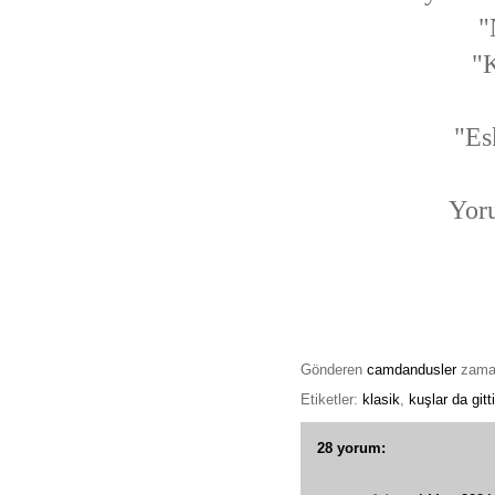
"
"K
"Es
Yoru
Gönderen
camdandusler
zam
Etiketler:
klasik
,
kuşlar da gitti
28 yorum: