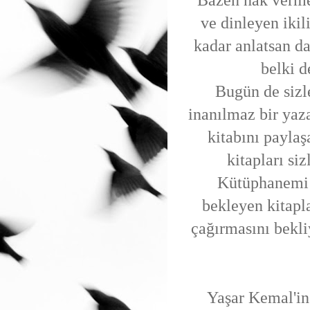
Bazen hak verm
ve dinleyen ikil
kadar anlatsan da
belki 
Bugün de sizl
inanılmaz bir yaz
kitabını payl
kitapları si
Kütüphanemi 
bekleyen kitapla
çağırmasını bekli
Yaşar Kemal'in