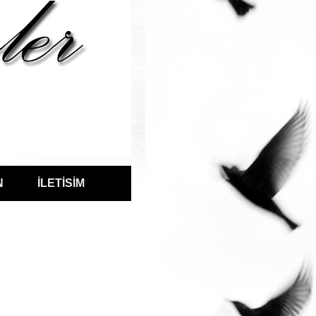
N
İLETİSİM