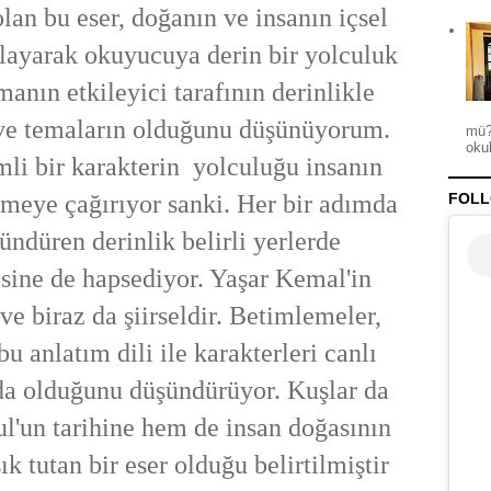
olan bu eser, doğanın ve insanın içsel
layarak okuyucuya derin bir yolculuk
anın etkileyici tarafının derinlikle
 ve temaların olduğunu düşünüyorum.
mü?
okul
i bir karakterin yolculuğu insanın
tmeye çağırıyor sanki. Her bir adımda
FOLL
ndüren derinlik belirli yerlerde
sine de hapsediyor. Yaşar Kemal'in
 ve biraz da şiirseldir. Betimlemeler,
bu anlatım dili ile karakterleri canlı
zda olduğunu düşündürüyor.
Kuşlar da
ul'un tarihine hem de insan doğasının
ık tutan bir eser olduğu belirtilmiştir