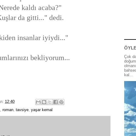
Nerede kaldı acaba?"
uşlar da gitti..." dedi.
kiden insanlar iyiydi..."
ÖYLE
mlarınızı bekliyorum...
Çok da
doğum 
olmanı
bahsed
kal...
an:
12:40
,
roman
,
tavsiye
,
yaşar kemal