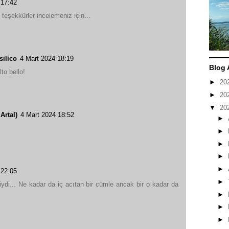
 17:42
, teşekkürler incelemeniz için…
silico
4 Mart 2024 18:19
Blog 
to bello!
►
20
►
20
▼
20
Artal)
4 Mart 2024 18:52
►
►
►
►
►
 22:05
►
iydi... Ne kadar da iç acıtan bir cümle ancak bir o kadar da
►
►
►