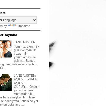
late
ed by
Translate
er Yayınlar
JANE AUSTEN
Temmuz ayının ilk
günü ve ayın ilk
yazısı film
yorumlaması ile
gelsin... Bulutlu
z gri ve biraz esintili bir film
 Ya...
JANE AUSTEN/
AŞK VE GURUR
AŞK VE
GURUR... Önceki
yazımda Jane
Austen'dan bu
ar bahsetmişken bir klasik
uş; edebiyatta kendisine yer
irken defalarca ...