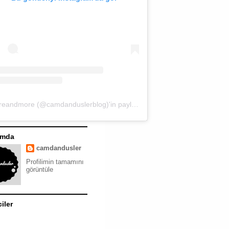
moreandmore (@camdanduslerblog)'in paylaştığı bir gönderi
ımda
camdandusler
Profilimin tamamını
görüntüle
ciler