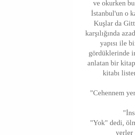
ve okurken bu
İstanbul'un o k
Kuşlar da Gitt
karşılığında aza
yapısı ile b
gördüklerinde i
anlatan bir kita
kitabı list
"Cehennem yerin
"İn
"Yok" dedi, ölm
yerler