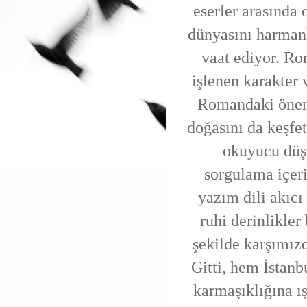
eserler arasında 
dünyasını harman
vaat ediyor. Rom
işlenen karakter
Romandaki öneml
doğasını da keşfe
okuyucu düşü
sorgulama içeri
yazım dili akıcı
ruhi derinlikler 
şekilde karşımı
Gitti, hem İstanb
karmaşıklığına ış