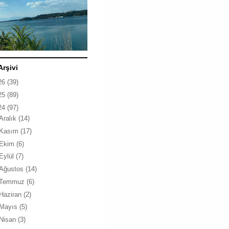
Arşivi
26
(39)
25
(89)
24
(97)
Aralık
(14)
Kasım
(17)
Ekim
(6)
Eylül
(7)
Ağustos
(14)
Temmuz
(6)
Haziran
(2)
Mayıs
(5)
Nisan
(3)