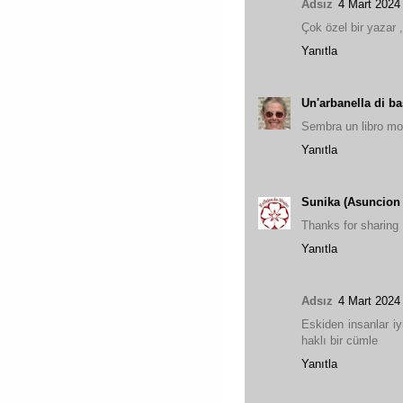
Adsız
4 Mart 2024
Çok özel bir yazar 
Yanıtla
Un'arbanella di ba
Sembra un libro mol
Yanıtla
Sunika (Asuncion 
Thanks for sharing
Yanıtla
Adsız
4 Mart 2024
Eskiden insanlar iy
haklı bir cümle
Yanıtla