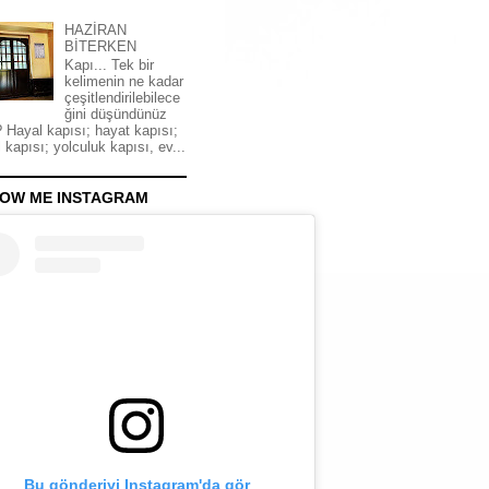
HAZİRAN
BİTERKEN
Kapı... Tek bir
kelimenin ne kadar
çeşitlendirilebilece
ğini düşündünüz
 Hayal kapısı; hayat kapısı;
 kapısı; yolculuk kapısı, ev...
OW ME INSTAGRAM
Bu gönderiyi Instagram'da gör