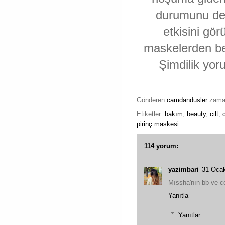
durumunu den
etkisini gö
maskelerden be
Şimdilik yo
Gönderen
camdandusler
zam
Etiketler:
bakım
,
beauty
,
cilt
,
pirinç maskesi
114 yorum:
yazimbari
31 Ocak
Mıssha'nın bb ve cc
Yanıtla
Yanıtlar