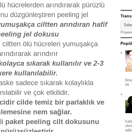
ölü hücrelerden arındırarak pürüzlü
unu düzgünleştiren peeling jel
Trans
yumuşakça ciltten arındıran hafif
eeling jel dokusu
Power
 ciltten ölü hücreleri yumuşakça
Popül
arındırarak arındırır
olayca sıkarak kullanılır ve 2-3
kere kullanılabilir.
bira
aske sadece sıkarak kolaylıkla
ile.
nılabilir ve çok etkilidir.
cidir cilde temiz bir parlaklık ve
nlemesine nem sağlar.
kli paket peeling cilt dokusunu
kad
olm
pürüzsüzleştirir.
edin