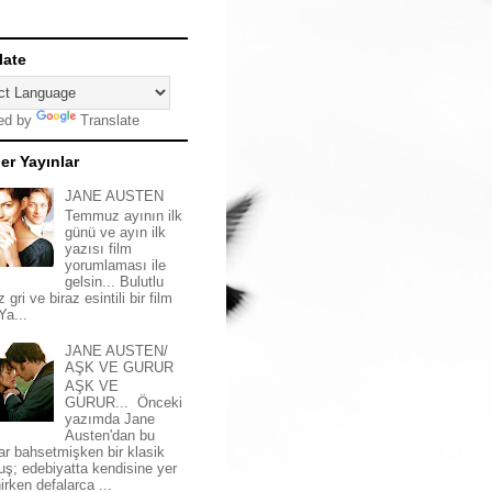
late
ed by
Translate
er Yayınlar
JANE AUSTEN
Temmuz ayının ilk
günü ve ayın ilk
yazısı film
yorumlaması ile
gelsin... Bulutlu
z gri ve biraz esintili bir film
 Ya...
JANE AUSTEN/
AŞK VE GURUR
AŞK VE
GURUR... Önceki
yazımda Jane
Austen'dan bu
ar bahsetmişken bir klasik
uş; edebiyatta kendisine yer
irken defalarca ...