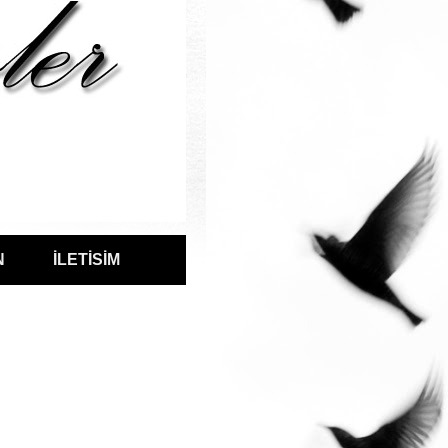
N
İLETİSİM