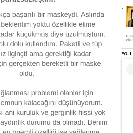
kça başarılı bir maskeydi. Aslında
 beklentim yoktu özellikle elime
 kadar küçükmüş diye üzülmüştüm.
mü?
okul
lu dolu kullandım. Paketli ve tüp
ız ilginçti ama gerektiği kadar
FOLL
için gerçekten bereketli bir maske
oldu.
ğlanması problemi olanlar için
 memnun kalacağını düşünüyorum.
 ani kuruluk ve gerginlik hissi yok
r aydınlık durumu da olmadı. Benim
en önemli özelliği ise yağlanma