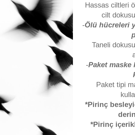
Hassas ciltleri 
cilt dokus
-
Ölü hücreleri 
p
Taneli dokusu
-
Paket maske k
Paket tipi m
kulla
*Pirinç besleyi
deri
*Pirinç içeri