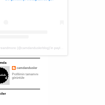
moreandmore (@camdanduslerblog)'in paylaştığı bir gönderi
ımda
camdandusler
Profilimin tamamını
görüntüle
ciler