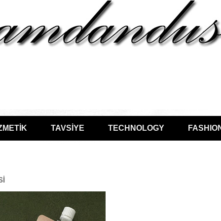
ZMETİK
TAVSİYE
TECHNOLOGY
FASHIO
Sİ