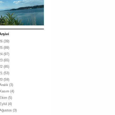
Arşivi
26
(39)
25
(89)
24
(97)
23
(65)
22
(85)
21
(53)
20
(59)
Aralık
(3)
Kasım
(4)
Ekim
(5)
Eylül
(4)
Ağustos
(3)