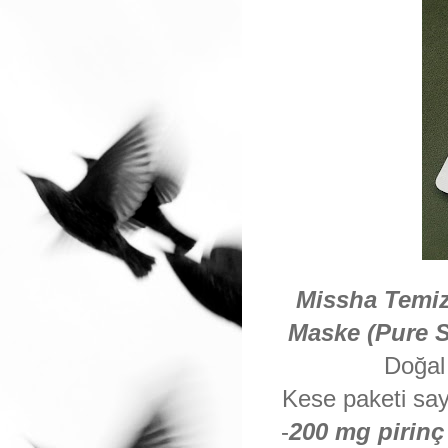
Missha Temizl
Maske (Pure S
Doğal
Kese paketi saye
-
200 mg pirinç 