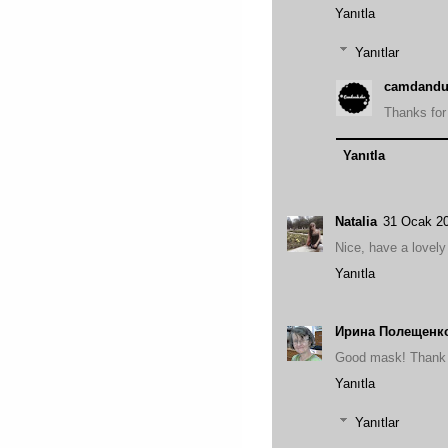
Yanıtla
Yanıtlar
camdandu
Thanks fo
Yanıtla
Natalia
31 Ocak 20
Nice, have a lovel
Yanıtla
Ирина Полещенк
Good mask! Thank
Yanıtla
Yanıtlar