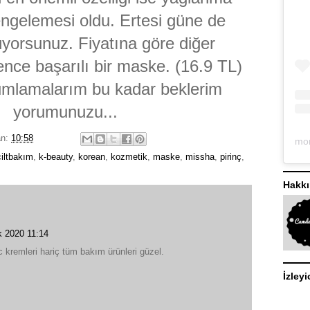
gelemesi oldu. Ertesi güne de
rüyorsunuz. Fiyatına göre diğer
nce başarılı bir maske. (16.9 TL)
rumlamalarım bu kadar beklerim
yorumunuzu...
an:
10:58
ciltbakım
,
k-beauty
,
korean
,
kozmetik
,
maske
,
missha
,
pirinç
,
Hakk
 2020 11:14
 kremleri hariç tüm bakım ürünleri güzel.
İzleyi