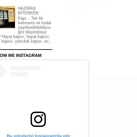
HAZİRAN
BİTERKEN
Kapı... Tek bir
kelimenin ne kadar
çeşitlendirilebilece
ğini düşündünüz
 Hayal kapısı; hayat kapısı;
 kapısı; yolculuk kapısı, ev...
OW ME INSTAGRAM
Bu gönderiyi Instagram'da gör