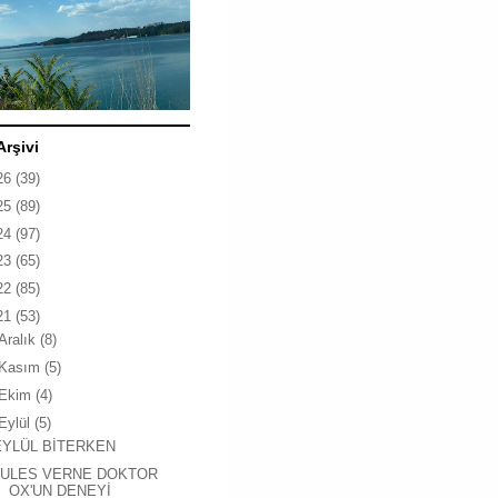
Arşivi
26
(39)
25
(89)
24
(97)
23
(65)
22
(85)
21
(53)
Aralık
(8)
Kasım
(5)
Ekim
(4)
Eylül
(5)
EYLÜL BİTERKEN
JULES VERNE DOKTOR
OX'UN DENEYİ