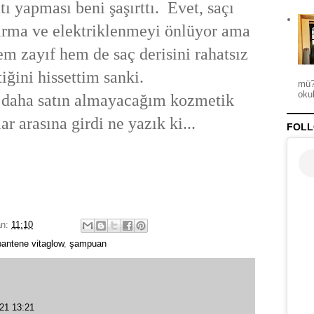
tı yapması beni şaşırttı. Evet, saçı
barma ve elektriklenmeyi önlüyor ama
em zayıf hem de saç derisini rahatsız
tiğini hissettim sanki.
mü?
okul
r daha satın almayacağım kozmetik
r arasına girdi ne yazık ki...
FOLL
an:
11:10
pantene vitaglow
,
şampuan
021 13:21