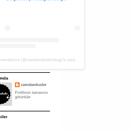
moreandmore (@camdanduslerblog)'in paylaştığı bir gönderi
ımda
camdandusler
Profilimin tamamını
görüntüle
ciler