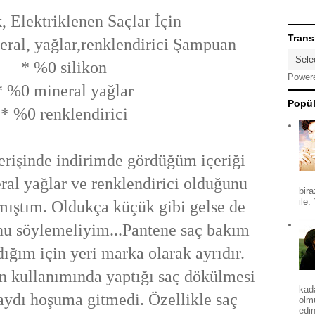
, Elektriklenen Saçlar İçin
Trans
eral, yağlar,renklendirici Şampuan
* %0 silikon
Power
* %0 mineral yağlar
Popül
* %0 renklendirici
erişinde indirimde gördüğüm içeriği
ral yağlar ve renklendirici olduğunu
bira
ile.
mıştım. Oldukça küçük gibi gelse de
nu söylemeliyim...Pantene saç bakım
dığım için yeri marka olarak ayrıdır.
 kullanımında yaptığı saç dökülmesi
kad
aydı hoşuma gitmedi. Özellikle saç
olm
edin