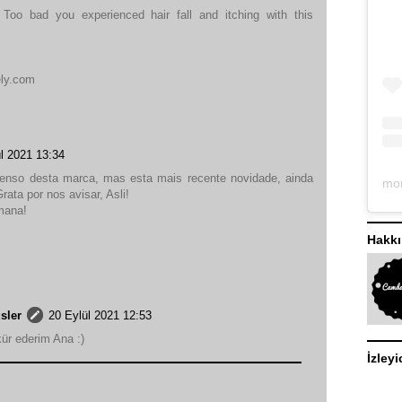
Too bad you experienced hair fall and itching with this
ly.com
l 2021 13:34
enso desta marca, mas esta mais recente novidade, ainda
rata por nos avisar, Asli!
emana!
Hakk
sler
20 Eylül 2021 12:53
ür ederim Ana :)
İzleyi