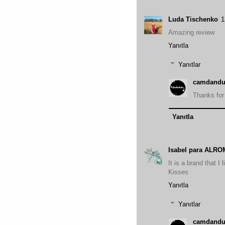
Luda Tischenko
1
Amazing review
Yanıtla
Yanıtlar
camdandu
Thanks for
Yanıtla
Isabel para ALR
It is a brand that I l
Kisses
Yanıtla
Yanıtlar
camdandu