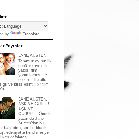
late
ed by
Translate
er Yayınlar
JANE AUSTEN
Temmuz ayının ilk
günü ve ayın ilk
yazısı film
yorumlaması ile
gelsin... Bulutlu
z gri ve biraz esintili bir film
 Ya...
JANE AUSTEN/
AŞK VE GURUR
AŞK VE
GURUR... Önceki
yazımda Jane
Austen'dan bu
ar bahsetmişken bir klasik
uş; edebiyatta kendisine yer
irken defalarca ...