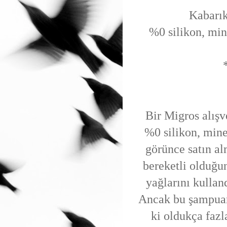
Kabarık
%0 silikon, min
Bir Migros alışv
%0 silikon, mine
görünce satın al
bereketli olduğu
yağlarını kullan
Ancak bu şampuan
ki oldukça fazl