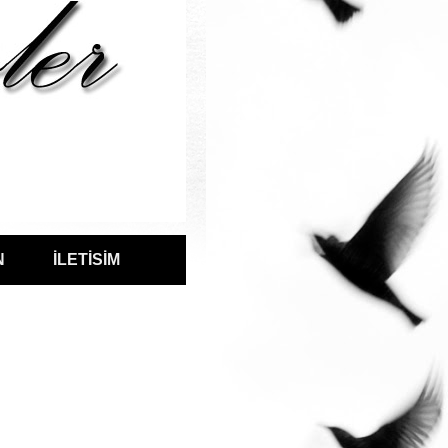
N
İLETİSİM