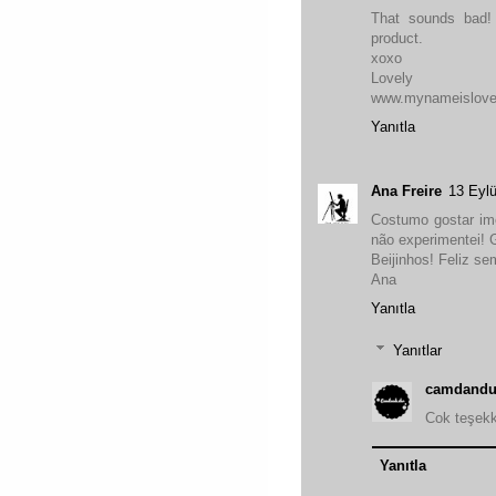
That sounds bad! 
product.
xoxo
Lovely
www.mynameislove
Yanıtla
Ana Freire
13 Eylü
Costumo gostar im
não experimentei! G
Beijinhos! Feliz s
Ana
Yanıtla
Yanıtlar
camdandu
Cok teşekk
Yanıtla