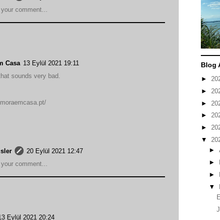
 your comment...
m Casa
13 Eylül 2021 19:11
Blog 
 that sounds very bad.
►
20
►
20
omoraemcasa.pt/
►
20
►
20
►
20
▼
20
►
sler
20 Eylül 2021 12:47
►
 your comment...
►
▼
13 Eylül 2021 20:24