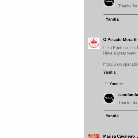
Thanks for
Yanıtla
O Pecado Mora E
I like Pantene, but
Have a great week.
http://www.opecad
Yanıtla
Yanıtlar
camdandu
Thanks for
Yanıtla
Marisa Cavaleiro