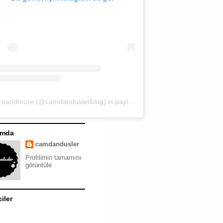
moreandmore (@camdanduslerblog)'in paylaştığı bir gönderi
ımda
camdandusler
Profilimin tamamını
görüntüle
ciler