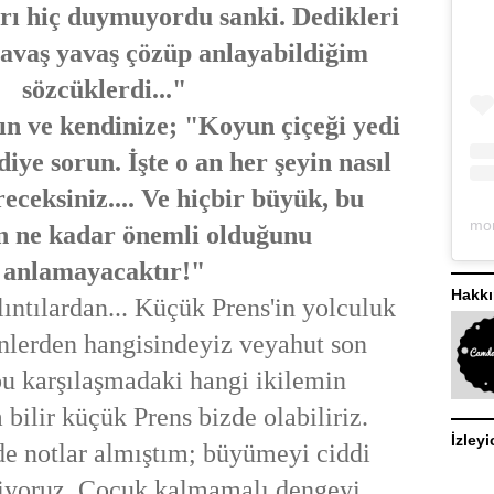
rı hiç duymuyordu sanki. Dedikleri
 yavaş yavaş çözüp anlayabildiğim
sözcüklerdi..."
n ve kendinize; "Koyun çiçeği yedi
iye sorun. İşte o an her şeyin nasıl
receksiniz.... Ve hiçbir büyük, bu
n ne kadar önemli olduğunu
anlamayacaktır!"
Hakk
lıntılardan... Küçük Prens'in yolculuk
nlerden hangisindeyiz veyahut son
bu karşılaşmadaki hangi ikilemin
bilir küçük Prens bizde olabiliriz.
İzleyi
 notlar almıştım; büyümeyi ciddi
iyoruz. Çocuk kalmamalı dengeyi