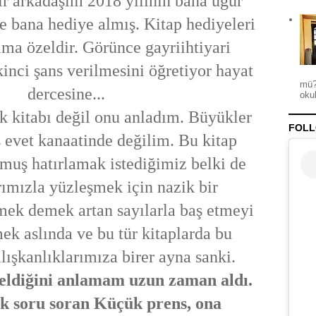
r arkadaşım 2018 yılının bana uğur
le bana hediye almış. Kitap hediyeleri
ima özeldir. Görünce gayriihtiyari
nci şans verilmesini öğretiyor hayat
mü?
dercesine...
okul
k kitabı değil onu anladım. Büyükler
FOLL
ş evet kanaatinde değilim. Bu kitap
uş hatırlamak istediğimiz belki de
ımızla yüzleşmek için nazik bir
mek demek artan sayılarla baş etmeyi
k aslında ve bu tür kitaplarda bu
lışkanlıklarımıza birer ayna sanki.
ldiğini anlamam uzun zaman aldı.
k soru soran Küçük prens, ona