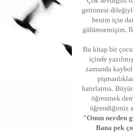
Çok sevdiğim bi
getirmesi dileğiy
benim için da
gülümsemişim. İki
Bu kitap bir çocu
içinde yazılmı
zamanda kaybolm
pişmanlıklar
hatırlatma. Büyü
öğrenmek deme
öğrendiğimiz a
"Onun nerden ge
Bana pek ço