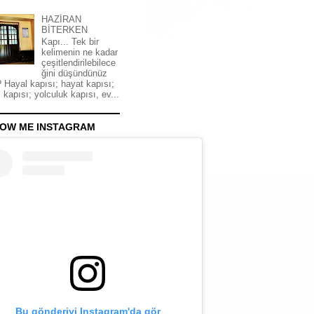
HAZİRAN
BİTERKEN
Kapı... Tek bir
kelimenin ne kadar
çeşitlendirilebilece
ğini düşündünüz
 Hayal kapısı; hayat kapısı;
 kapısı; yolculuk kapısı, ev...
OW ME INSTAGRAM
Bu gönderiyi Instagram'da gör