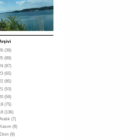
Arşivi
26
(39)
25
(89)
24
(97)
23
(65)
22
(85)
21
(53)
20
(59)
19
(75)
18
(136)
Aralık
(7)
Kasım
(8)
Ekim
(9)