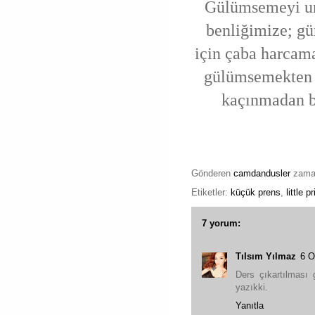
Gülümsemeyi u
benliğimize; g
için çaba harcama
gülümsemekten 
kaçınmadan b
Gönderen
camdandusler
zam
Etiketler:
küçük prens
,
little p
7 yorum:
Tılsım Yılmaz
6 O
Ders çıkartılması
yazıkki.
Yanıtla