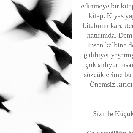
edinmeye bir kit
kitap. Kıyas 
kitabının karakte
hatırımda. Dem
İnsan kalbine d
galibiyet yaşamı
çok anlıyor insa
sözcüklerime bu 
Önemsiz kırıc
Sizinle Küçük