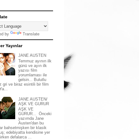
late
ed by
Translate
er Yayınlar
JANE AUSTEN
Temmuz ayının ilk
günü ve ayın ilk
yazısı film
yorumlaması ile
gelsin... Bulutlu
z gri ve biraz esintili bir film
 Ya...
JANE AUSTEN/
AŞK VE GURUR
AŞK VE
GURUR... Önceki
yazımda Jane
Austen'dan bu
ar bahsetmişken bir klasik
uş; edebiyatta kendisine yer
irken defalarca ...