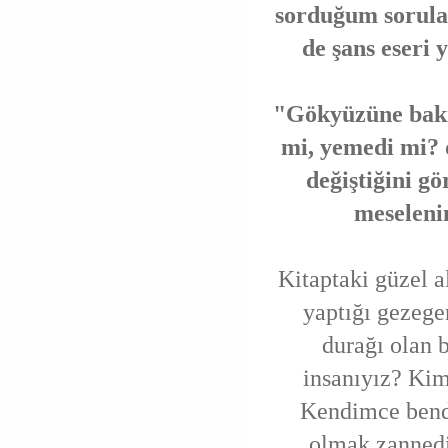
sorduğum sorula
de şans eseri
"Gökyüzüne bakı
mi, yemedi mi? d
değiştiğini gö
meseleni
Kitaptaki güzel a
yaptığı gezege
durağı olan 
insanıyız? Kim 
Kendimce bende
olmak zanned