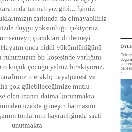
tarafında tutmalıyız gibi... İşimiz
uklarımızın farkında da olmayabiliriz
müzde duygu yoksunluğu çekiyoruz
lümsemeyi; çocukları dinlemeyi
 Hayatın onca ciddi yükümlülüğünü
ÖYLE
Çok da
en ruhumuzun bir köşesinde varlığını
doğum 
olmanı
 o küçük çocuğu yalnız bırakıyoruz.
bahsed
kal...
tarafımız meraklı; hayalperest ve
Daha çok gülebileceğimize mutlu
ze olan inancı daima korunmakta.
tininden uzakta güneşin batmasını
amın tonlarının hayranlığında saati
unutmakta.