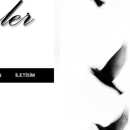
N
İLETİSİM