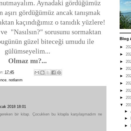
nutmayalım. Aynadaki gördüğümüz
ün aşırı gördüğümüz ancak tanışmak
ktan kaçındığımız o tanıdık yüzlere!
ve "Nasılsın?" sorusunu sormaktan
Blog 
ugünün güzel biteceği umudu ile
►
20
gülümseyelim...
►
20
Olmaz mı?...
►
20
►
20
an:
17:45
►
20
rince
,
notlarım
►
20
►
20
►
20
▼
20
cak 2018 18:01
►
 gereken bir kitap. Çocukken bu kitapla karşılaşmadım ne
►
►