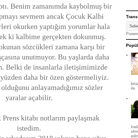
aptı. Benim zamanımda kaybolmuş bir
yapmayı sevmem ancak Çocuk Kalbi
Trans
rleri okurken yaptığım yorumlar hala
Power
ek ki kalbime gerçekten dokunmuş.
okunan sözcükleri zamana karşı bir
Popül
şçasına unutmuyor. Bu yaşlarda daha
n. Belki de insanlarla iletişimimizde
yüzden daha bir özen göstermeliyiz.
bira
ı olduğunu anlayamadığımız sözler
ile.
yaralar açabilir.
 Prens kitabı notlarım paylaşmak
istedim.
kad
olm
edin