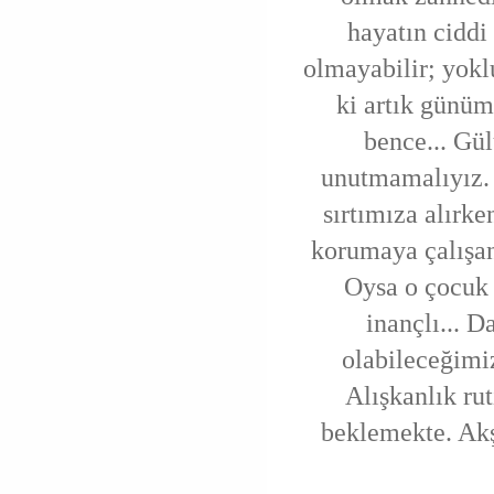
hayatın ciddi 
olmayabilir; yokl
ki artık günü
bence... Gü
unutmamalıyız.
sırtımıza alırk
korumaya çalışan
Oysa o çocuk 
inançlı... 
olabileceğimi
Alışkanlık ru
beklemekte. Akş