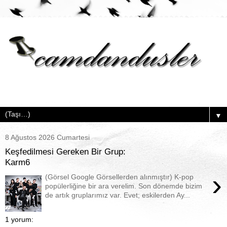
▼
8 Ağustos 2026 Cumartesi
Keşfedilmesi Gereken Bir Grup:
Karm6
›
(Görsel Google Görsellerden alınmıştır) K-pop
popülerliğine bir ara verelim. Son dönemde bizim
de artık gruplarımız var. Evet; eskilerden Ay...
1 yorum: