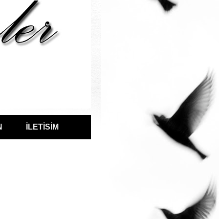
N
İLETİSİM