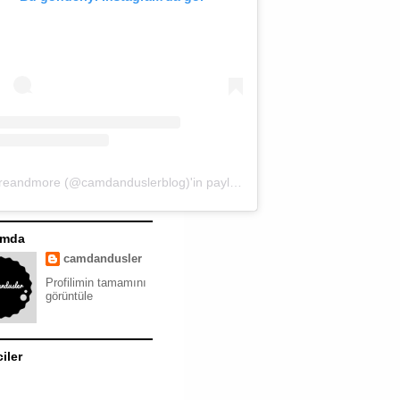
moreandmore (@camdanduslerblog)'in paylaştığı bir gönderi
ımda
camdandusler
Profilimin tamamını
görüntüle
ciler