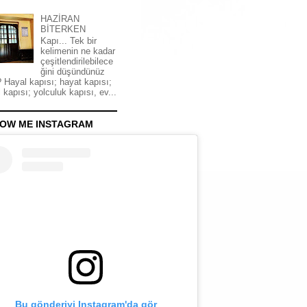
HAZİRAN
BİTERKEN
Kapı... Tek bir
kelimenin ne kadar
çeşitlendirilebilece
ğini düşündünüz
 Hayal kapısı; hayat kapısı;
 kapısı; yolculuk kapısı, ev...
OW ME INSTAGRAM
Bu gönderiyi Instagram'da gör