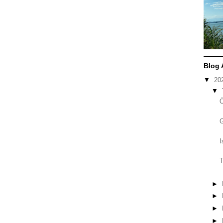
Blog 
▼
20
▼
I
T
►
►
►
►