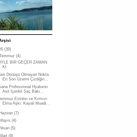
Arşivi
26
(39)
Temmuz
(4)
ÖYLE BİR GEÇER ZAMAN
Kİ
Geri Dönüşü Olmayan Nokta:
En Son Üzerini Çizdiğin...
sana Professional Hyaluron
Asit İçerikli Saç Bakı...
emmuz Esintisi ve Kırmızı
Elma Aşkı: Kayali Muadi...
Haziran
(7)
Mayıs
(4)
Nisan
(5)
Mart
(9)