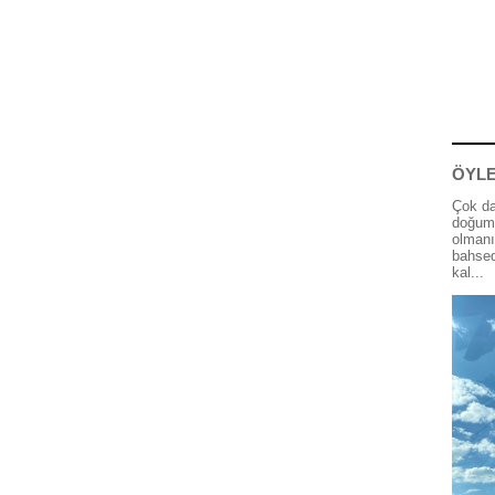
ÖYLE
Çok da
doğum 
olmanı
bahsed
kal...