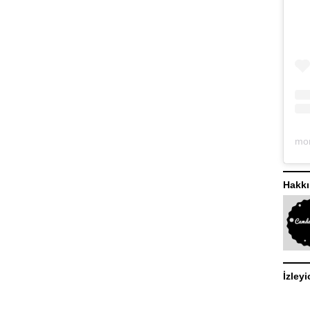
Hakk
İzleyi