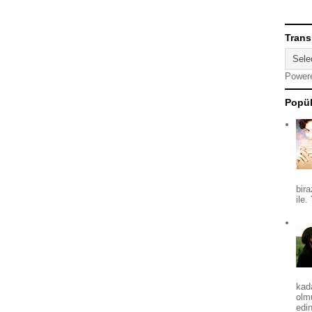
Trans
Power
Popül
bira
ile.
kad
olm
edin