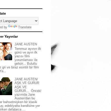
late
ed by
Translate
er Yayınlar
JANE AUSTEN
Temmuz ayının ilk
günü ve ayın ilk
yazısı film
yorumlaması ile
gelsin... Bulutlu
z gri ve biraz esintili bir film
 Ya...
JANE AUSTEN/
AŞK VE GURUR
AŞK VE
GURUR... Önceki
yazımda Jane
Austen'dan bu
ar bahsetmişken bir klasik
uş; edebiyatta kendisine yer
irken defalarca ...