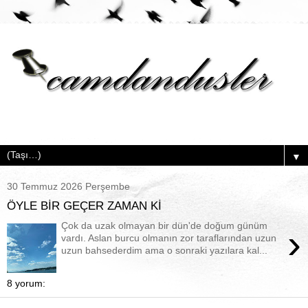
▼
30 Temmuz 2026 Perşembe
ÖYLE BİR GEÇER ZAMAN Kİ
Çok da uzak olmayan bir dün'de doğum günüm
›
vardı. Aslan burcu olmanın zor taraflarından uzun
uzun bahsederdim ama o sonraki yazılara kal...
8 yorum: